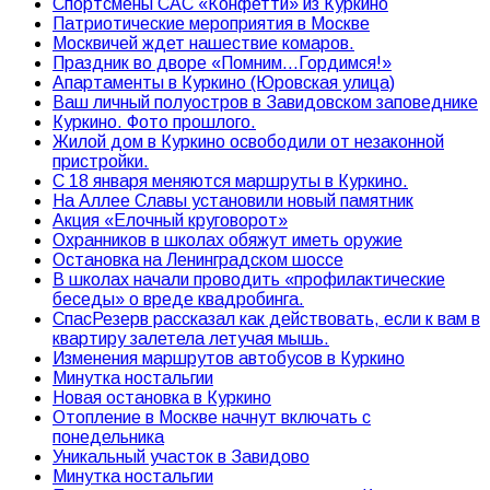
Спортсмены САС «Конфетти» из Куркино
Патриотические мероприятия в Москве
Москвичей ждет нашествие комаров.
Праздник во дворе «Помним…Гордимся!»
Апартаменты в Куркино (Юровская улица)
Ваш личный полуостров в Завидовском заповеднике
Куркино. Фото прошлого.
Жилой дом в Куркино освободили от незаконной
пристройки.
С 18 января меняются маршруты в Куркино.
На Аллее Славы установили новый памятник
Акция «Елочный круговорот»
Охранников в школах обяжут иметь оружие
Остановка на Ленинградском шоссе
В школах начали проводить «профилактические
беседы» о вреде квадробинга.
СпасРезерв рассказал как действовать, если к вам в
квартиру залетела летучая мышь.
Изменения маршрутов автобусов в Куркино
Минутка ностальгии
Новая остановка в Куркино
Отопление в Москве начнут включать с
понедельника
Уникальный участок в Завидово
Минутка ностальгии