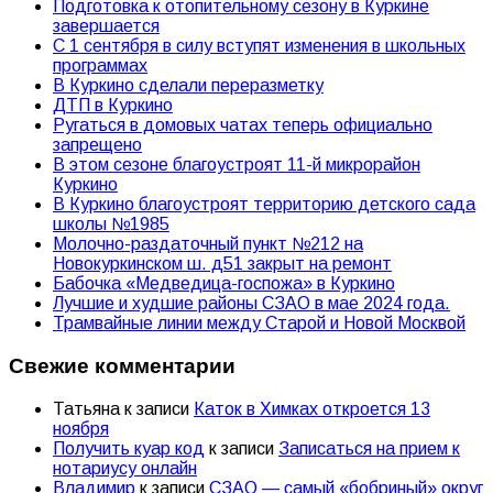
Подготовка к отопительному сезону в Куркине
завершается
С 1 сентября в силу вступят изменения в школьных
программах
В Куркино сделали переразметку
ДТП в Куркино
Ругаться в домовых чатах теперь официально
запрещено
В этом сезоне благоустроят 11-й микрорайон
Куркино
В Куркино благоустроят территорию детского сада
школы №1985
Молочно-раздаточный пункт №212 на
Новокуркинском ш. д51 закрыт на ремонт
Бабочка «Медведица-госпожа» в Куркино
Лучшие и худшие районы СЗАО в мае 2024 года.
Трамвайные линии между Старой и Новой Москвой
Свежие комментарии
Татьяна
к записи
Каток в Химках откроется 13
ноября
Получить куар код
к записи
Записаться на прием к
нотариусу онлайн
Владимир
к записи
СЗАО — самый «бобриный» округ