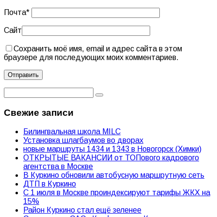
Почта
*
Сайт
Сохранить моё имя, email и адрес сайта в этом
браузере для последующих моих комментариев.
Свежие записи
Билингвальная школа MILC
Установка шлагбаумов во дворах
новые маршруты 1434 и 1343 в Новогорск (Химки)
ОТКРЫТЫЕ ВАКАНСИИ от ТОПового кадрового
агентства в Москве
В Куркино обновили автобусную маршрутную сеть
ДТП в Куркино
С 1 июля в Москве проиндексируют тарифы ЖКХ на
15%
Район Куркино стал ещё зеленее