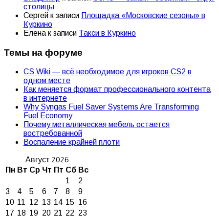
столицы
Сергей
к записи
Площадка «Московские сезоны» в
Куркино
Елена
к записи
Такси в Куркино
Темы на форуме
CS Wiki — всё необходимое для игроков CS2 в
одном месте
Как меняется формат профессионального контента
в интернете
Why Syngas Fuel Saver Systems Are Transforming
Fuel Economy
Почему металлическая мебель остается
востребованной
Воспаление крайней плоти
Август 2026
Пн
Вт
Ср
Чт
Пт
Сб
Вс
1
2
3
4
5
6
7
8
9
10
11
12
13
14
15
16
17
18
19
20
21
22
23