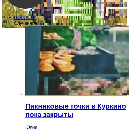
НОВОСТИ
Случайное
Пикниковые точки в Куркино
пока закрыты
Юлия