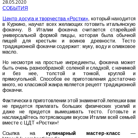
28.05.2020
СОБЫТИЯ
Центр досуга и творчества «Ростки»
, который находится
в Куркино, научат всех желающих готовить итальянскую
фокаччу. В Италии фокачча считается старейшей
универсальной формой пиццы, которая была обычной
пищей для крестьян и воинов древности. Тесто
традиционной фокаччи содержит: муку, воду и оливковое
масло.
Но несмотря на простые ингредиенты, фокачча может
быть очень разнообразной: соленой и сладкой, с начинкой
и без нее, толстой и тонкой, круглой и
прямоугольной. Способов ее приготовления достаточно
много, но классикой жанра является рецепт традиционной
фокаччи.
Фактически в приготовлении этой знаменитой лепешки вам
не придется прилагать больших физических усилий и
даже не придется вымешивать тесто. Готовьте и
наслаждайтесь потрясающим вкусом Италии всей семьей
вместе с ЦДТ «Ростки»!
Ссылка на
кулинарный мастер-класс
—