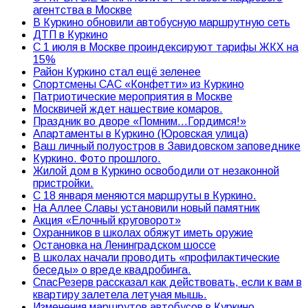
агентства в Москве
В Куркино обновили автобусную маршрутную сеть
ДТП в Куркино
С 1 июля в Москве проиндексируют тарифы ЖКХ на
15%
Район Куркино стал ещё зеленее
Спортсмены САС «Конфетти» из Куркино
Патриотические мероприятия в Москве
Москвичей ждет нашествие комаров.
Праздник во дворе «Помним…Гордимся!»
Апартаменты в Куркино (Юровская улица)
Ваш личный полуостров в Завидовском заповеднике
Куркино. Фото прошлого.
Жилой дом в Куркино освободили от незаконной
пристройки.
С 18 января меняются маршруты в Куркино.
На Аллее Славы установили новый памятник
Акция «Елочный круговорот»
Охранников в школах обяжут иметь оружие
Остановка на Ленинградском шоссе
В школах начали проводить «профилактические
беседы» о вреде квадробинга.
СпасРезерв рассказал как действовать, если к вам в
квартиру залетела летучая мышь.
Изменения маршрутов автобусов в Куркино