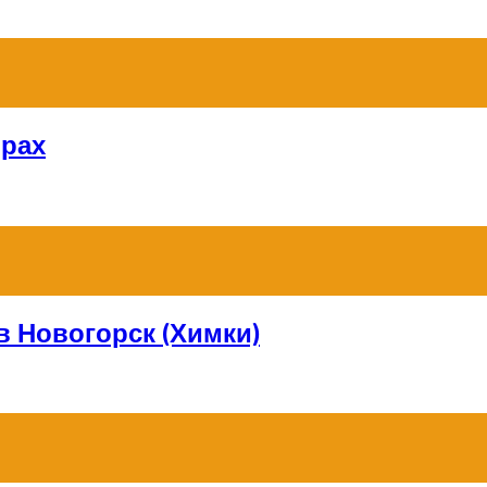
орах
в Новогорск (Химки)