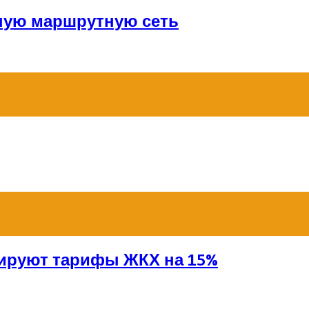
ную маршрутную сеть
сируют тарифы ЖКХ на 15%