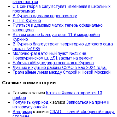
завершается
С 1 сентября в силу вступят изменения в школьных
программах
В Куркино сделали переразметку
ДТП в Куркино
Ругаться в домовых чатах теперь официально
запрещено
В этом сезоне благоустроят 11-й микрорайон
Куркино
В Куркино благоустроят территорию детского сада
школы №1985
Молочно-раздаточный пункт №212 на
Новокуркинском ш. д51 закрыт на ремонт
Бабочка «Медведица-госпожа» в Куркино
Лучшие и худшие районы СЗАО в мае 2024 года.
Трамвайные линии между Старой и Новой Москвой
Свежие комментарии
Татьяна
к записи
Каток в Химках откроется 13
ноября
Получить куар код
к записи
Записаться на прием к
нотариусу онлайн
Владимир
к записи
СЗАО — самый «бобриный» округ
столицы