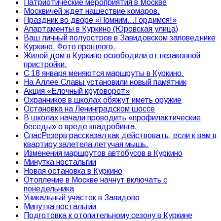
Патриотические мероприятия в Москве
Москвичей ждет нашествие комаров.
Праздник во дворе «Помним…Гордимся!»
Апартаменты в Куркино (Юровская улица)
Ваш личный полуостров в Завидовском заповеднике
Куркино. Фото прошлого.
Жилой дом в Куркино освободили от незаконной
пристройки.
С 18 января меняются маршруты в Куркино.
На Аллее Славы установили новый памятник
Акция «Елочный круговорот»
Охранников в школах обяжут иметь оружие
Остановка на Ленинградском шоссе
В школах начали проводить «профилактические
беседы» о вреде квадробинга.
СпасРезерв рассказал как действовать, если к вам в
квартиру залетела летучая мышь.
Изменения маршрутов автобусов в Куркино
Минутка ностальгии
Новая остановка в Куркино
Отопление в Москве начнут включать с
понедельника
Уникальный участок в Завидово
Минутка ностальгии
Подготовка к отопительному сезону в Куркине