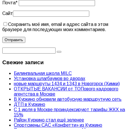
Почта
*
Сайт
Сохранить моё имя, email и адрес сайта в этом
браузере для последующих моих комментариев.
Свежие записи
Билингвальная школа MILC
Установка шлагбаумов во дворах
новые маршруты 1434 и 1343 в Новогорск (Химки)
ОТКРЫТЫЕ ВАКАНСИИ от ТОПового кадрового
агентства в Москве
В Куркино обновили автобусную маршрутную сеть
ДТП в Куркино
С 1 июля в Москве проиндексируют тарифы ЖКХ на
15%
Район Куркино стал ещё зеленее
Спортсмены САС «Конфетти» из Куркино