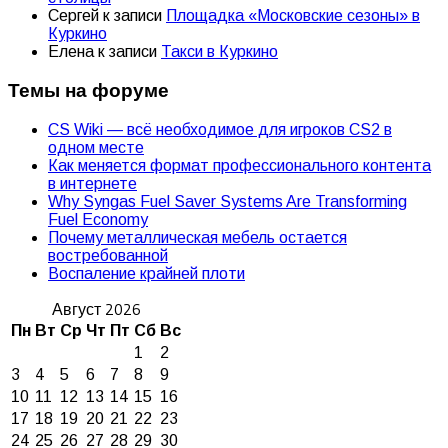
Сергей
к записи
Площадка «Московские сезоны» в
Куркино
Елена
к записи
Такси в Куркино
Темы на форуме
CS Wiki — всё необходимое для игроков CS2 в
одном месте
Как меняется формат профессионального контента
в интернете
Why Syngas Fuel Saver Systems Are Transforming
Fuel Economy
Почему металлическая мебель остается
востребованной
Воспаление крайней плоти
Август 2026
Пн
Вт
Ср
Чт
Пт
Сб
Вс
1
2
3
4
5
6
7
8
9
10
11
12
13
14
15
16
17
18
19
20
21
22
23
24
25
26
27
28
29
30