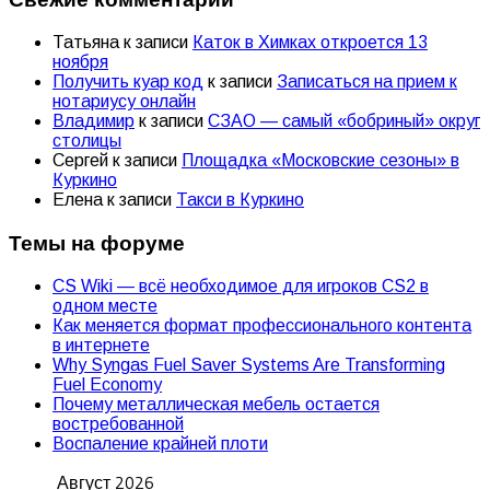
Татьяна
к записи
Каток в Химках откроется 13
ноября
Получить куар код
к записи
Записаться на прием к
нотариусу онлайн
Владимир
к записи
СЗАО — самый «бобриный» округ
столицы
Сергей
к записи
Площадка «Московские сезоны» в
Куркино
Елена
к записи
Такси в Куркино
Темы на форуме
CS Wiki — всё необходимое для игроков CS2 в
одном месте
Как меняется формат профессионального контента
в интернете
Why Syngas Fuel Saver Systems Are Transforming
Fuel Economy
Почему металлическая мебель остается
востребованной
Воспаление крайней плоти
Август 2026