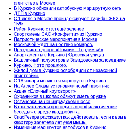
агентства в Москве
В Куркино обновили автобусную маршрутную сеть
ДТП в Куркино
С 1 июля в Москве проиндексируют тарифы ЖКХ на
15%
Район Куркино стал ещё зеленее
Спортсмены САС «Конфетти» из Куркино
Патриотические мероприятия в Москве
Москвичей ждет нашествие комаров.
Праздник во дворе «Помним…Гордимся!»
Апартаменты в Куркино (Юровская улица)
Ваш личный полуостров в Завидовском заповеднике
Куркино. Фото прошлого.
Жилой дом в Куркино освободили от незаконной
пристройки.
С 18 января меняются маршруты в Куркино.
На Аллее Славы установили новый памятник
Акция «Елочный круговорот»
Охранников в школах обяжут иметь оружие
Остановка на Ленинградском шоссе
В школах начали проводить «профилактические
беседы» о вреде квадробинга.
СпасРезерв рассказал как действовать, если к вам в
квартиру залетела летучая мышь.
Изменения маршрутов автобусов в Куркино