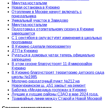
Минутка ностальгии
Новая остановка в Куркино
Отопление в Москве начнут включать с
понедельника
Уникальный участок в Завидово
Минутка ностальгии
Подготовка к отопительному сезону в Куркине
завершается
С 1 сентября в силу вступят изменения в школьных
программах
В Куркино сделали переразметку
ДТП в Куркино
Ругаться в домовых чатах теперь официально
запрещено
В этом сезоне благоустроят 11-й микрорайон
Куркино
В Куркино благоустроят территорию детского сада
школы №1985
Молочно-раздаточный пункт №212 на
Новокуркинском ш. д51 закрыт на ремонт
Бабочка «Медведица-госпожа» в Куркино
Лучшие и худшие районы СЗАО в мае 2024 года.
Трамвайные линии между Старой и Новой Москвой
Свежие комментарии