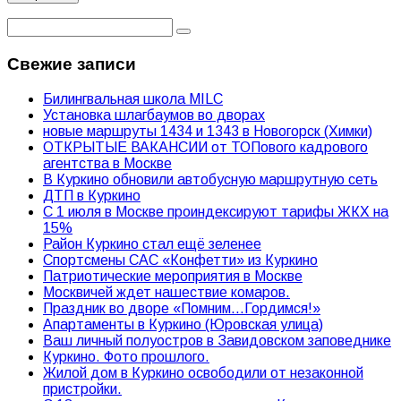
Свежие записи
Билингвальная школа MILC
Установка шлагбаумов во дворах
новые маршруты 1434 и 1343 в Новогорск (Химки)
ОТКРЫТЫЕ ВАКАНСИИ от ТОПового кадрового
агентства в Москве
В Куркино обновили автобусную маршрутную сеть
ДТП в Куркино
С 1 июля в Москве проиндексируют тарифы ЖКХ на
15%
Район Куркино стал ещё зеленее
Спортсмены САС «Конфетти» из Куркино
Патриотические мероприятия в Москве
Москвичей ждет нашествие комаров.
Праздник во дворе «Помним…Гордимся!»
Апартаменты в Куркино (Юровская улица)
Ваш личный полуостров в Завидовском заповеднике
Куркино. Фото прошлого.
Жилой дом в Куркино освободили от незаконной
пристройки.