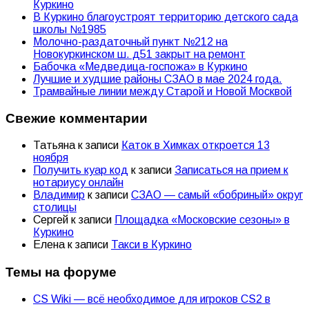
Куркино
В Куркино благоустроят территорию детского сада
школы №1985
Молочно-раздаточный пункт №212 на
Новокуркинском ш. д51 закрыт на ремонт
Бабочка «Медведица-госпожа» в Куркино
Лучшие и худшие районы СЗАО в мае 2024 года.
Трамвайные линии между Старой и Новой Москвой
Свежие комментарии
Татьяна
к записи
Каток в Химках откроется 13
ноября
Получить куар код
к записи
Записаться на прием к
нотариусу онлайн
Владимир
к записи
СЗАО — самый «бобриный» округ
столицы
Сергей
к записи
Площадка «Московские сезоны» в
Куркино
Елена
к записи
Такси в Куркино
Темы на форуме
CS Wiki — всё необходимое для игроков CS2 в