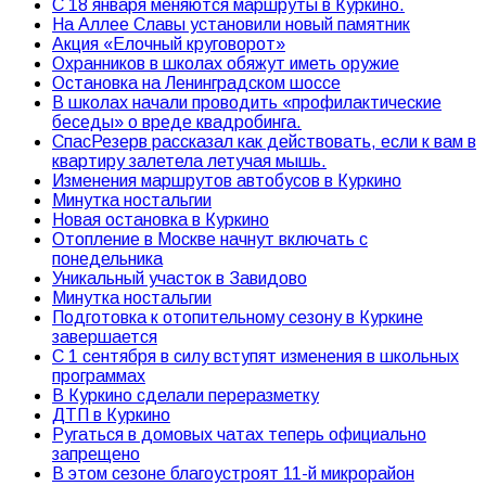
С 18 января меняются маршруты в Куркино.
На Аллее Славы установили новый памятник
Акция «Елочный круговорот»
Охранников в школах обяжут иметь оружие
Остановка на Ленинградском шоссе
В школах начали проводить «профилактические
беседы» о вреде квадробинга.
СпасРезерв рассказал как действовать, если к вам в
квартиру залетела летучая мышь.
Изменения маршрутов автобусов в Куркино
Минутка ностальгии
Новая остановка в Куркино
Отопление в Москве начнут включать с
понедельника
Уникальный участок в Завидово
Минутка ностальгии
Подготовка к отопительному сезону в Куркине
завершается
С 1 сентября в силу вступят изменения в школьных
программах
В Куркино сделали переразметку
ДТП в Куркино
Ругаться в домовых чатах теперь официально
запрещено
В этом сезоне благоустроят 11-й микрорайон