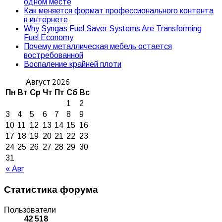
одном месте
Как меняется формат профессионального контента
в интернете
Why Syngas Fuel Saver Systems Are Transforming
Fuel Economy
Почему металлическая мебель остается
востребованной
Воспаление крайней плоти
Август 2026
Пн
Вт
Ср
Чт
Пт
Сб
Вс
1
2
3
4
5
6
7
8
9
10
11
12
13
14
15
16
17
18
19
20
21
22
23
24
25
26
27
28
29
30
31
« Авг
Статистика форума
Пользователи
42 518