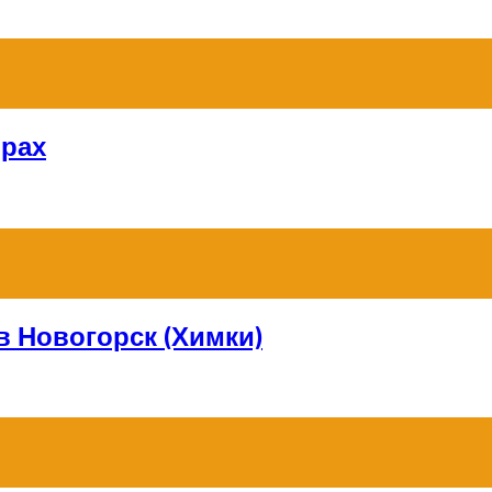
орах
в Новогорск (Химки)