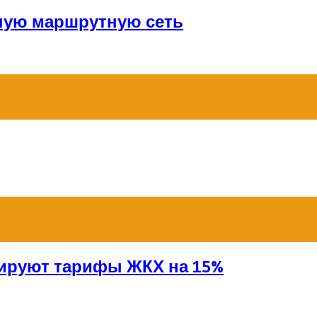
ную маршрутную сеть
сируют тарифы ЖКХ на 15%