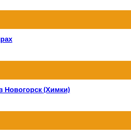
орах
в Новогорск (Химки)