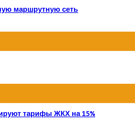
ную маршрутную сеть
сируют тарифы ЖКХ на 15%