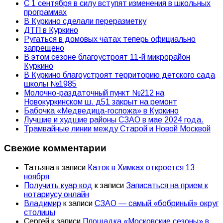
С 1 сентября в силу вступят изменения в школьных
программах
В Куркино сделали переразметку
ДТП в Куркино
Ругаться в домовых чатах теперь официально
запрещено
В этом сезоне благоустроят 11-й микрорайон
Куркино
В Куркино благоустроят территорию детского сада
школы №1985
Молочно-раздаточный пункт №212 на
Новокуркинском ш. д51 закрыт на ремонт
Бабочка «Медведица-госпожа» в Куркино
Лучшие и худшие районы СЗАО в мае 2024 года.
Трамвайные линии между Старой и Новой Москвой
Свежие комментарии
Татьяна
к записи
Каток в Химках откроется 13
ноября
Получить куар код
к записи
Записаться на прием к
нотариусу онлайн
Владимир
к записи
СЗАО — самый «бобриный» округ
столицы
Сергей
к записи
Площадка «Московские сезоны» в