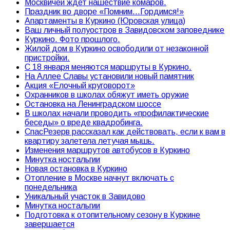
Москвичей ждет нашествие комаров.
Праздник во дворе «Помним…Гордимся!»
Апартаменты в Куркино (Юровская улица)
Ваш личный полуостров в Завидовском заповеднике
Куркино. Фото прошлого.
Жилой дом в Куркино освободили от незаконной
пристройки.
С 18 января меняются маршруты в Куркино.
На Аллее Славы установили новый памятник
Акция «Елочный круговорот»
Охранников в школах обяжут иметь оружие
Остановка на Ленинградском шоссе
В школах начали проводить «профилактические
беседы» о вреде квадробинга.
СпасРезерв рассказал как действовать, если к вам в
квартиру залетела летучая мышь.
Изменения маршрутов автобусов в Куркино
Минутка ностальгии
Новая остановка в Куркино
Отопление в Москве начнут включать с
понедельника
Уникальный участок в Завидово
Минутка ностальгии
Подготовка к отопительному сезону в Куркине
завершается