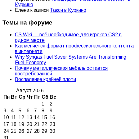
Куркино
Елена
к записи
Такси в Куркино
Темы на форуме
CS Wiki — всё необходимое для игроков CS2 в
одном месте
Как меняется формат профессионального контента
в интернете
Why Syngas Fuel Saver Systems Are Transforming
Fuel Economy
Почему металлическая мебель остается
востребованной
Воспаление крайней плоти
Август 2026
Пн
Вт
Ср
Чт
Пт
Сб
Вс
1
2
3
4
5
6
7
8
9
10
11
12
13
14
15
16
17
18
19
20
21
22
23
24
25
26
27
28
29
30
31