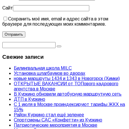
Сайт
Сохранить моё имя, email и адрес сайта в этом
браузере для последующих моих комментариев.
Свежие записи
Билингвальная школа MILC
Установка шлагбаумов во дворах
новые маршруты 1434 и 1343 в Новогорск (Химки)
ОТКРЫТЫЕ ВАКАНСИИ от ТОПового кадрового
агентства в Москве
В Куркино обновили автобусную маршрутную сеть
ДТП в Куркино
С 1 июля в Москве проиндексируют тарифы ЖКХ на
15%
Район Куркино стал ещё зеленее
Спортсмены САС «Конфетти» из Куркино
Патриотические мероприятия в Москве