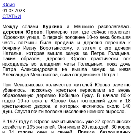
Юлия
01.03.2023
СТАТЬИ
Между сёлами
Куркино
и Машкино располагалась
деревня Юрово
. Примерно там, где сейчас пролегает
Юровская улица. В первой половине 18-го века большая
часть вотчины была продана и деревня перешла к
боярину Ивану Воротынскому, а затем к его дочери
Наталье, которая вышла замуж за Петра Голицына.
Таким образом, деревня Юрово практически век
находилась во владении четы Голицыных, пока дочь
Петра Александровича не вышла замуж за князя
Александра Меньшикова, сына сподвижника Петра I.
При Меньшиковых количество жителей Юрова заметно
убавилось, поскольку крестьян переселили во вновь
образованную деревню Кобылью Лужу. В начале 80-х
годов 19-го века в Юрове был господский дом и 18
крестьянских дворов, в которых числилось около 140
душ. Спустя почти полвека население немного выросло.
В 1927 году в Юрове насчитывалось уже 37 крестьянских
хозяйств и 195 жителей. Они имели 20 лошадей, 30 коров
и 34 головы овец и свиней. Правда, безлошадных