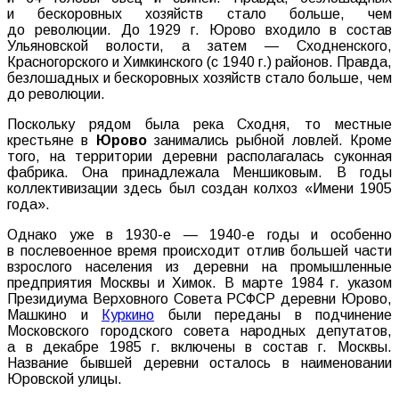
и бескоровных хозяйств стало больше, чем
до революции. До 1929 г. Юрово входило в состав
Ульяновской волости, а затем — Сходненского,
Красногорского и Химкинского (с 1940 г.) районов. Правда,
безлошадных и бескоровных хозяйств стало больше, чем
до революции.
Поскольку рядом была река Сходня, то местные
крестьяне в
Юрово
занимались рыбной ловлей. Кроме
того, на территории деревни располагалась суконная
фабрика. Она принадлежала Меншиковым. В годы
коллективизации здесь был создан колхоз «Имени 1905
года».
Однако уже в 1930-е — 1940-е годы и особенно
в послевоенное время происходит отлив большей части
взрослого населения из деревни на промышленные
предприятия Москвы и Химок. В марте 1984 г. указом
Президиума Верховного Совета РСФСР деревни Юрово,
Машкино и
Куркино
были переданы в подчинение
Московского городского совета народных депутатов,
а в декабре 1985 г. включены в состав г. Москвы.
Название бывшей деревни осталось в наименовании
Юровской улицы.