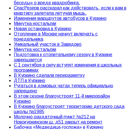
беседы» о вреде квадробинга.
СпасРезерв рассказал как действовать, если к вам в
квартиру залетела летучая мышь.
Изменения маршрутов автобусов в Куркино
Минутка ностальгии
Новая остановка в Куркино
Отопление в Москве начнут включать с
понедельника
Уникальный участок в Завидово
Минутка ностальгии
Подготовка к отопительному сезону в Куркине
завершается
С 1 сентября в силу вступят изменения в школьных
программах
В Куркино сделали переразметку
ДТП в Куркино
Ругаться в домовых чатах теперь официально
запрещено
В этом сезоне благоустроят 11-й микрорайон
Куркино
В Куркино благоустроят территорию детского сада
школы №1985
Молочно-раздаточный пункт №212 на
Новокуркинском ш. д51 закрыт на ремонт
Бабочка «Медведица-госпожа» в Куркино