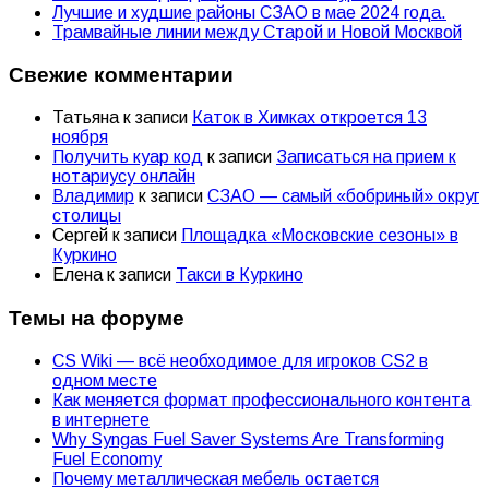
Лучшие и худшие районы СЗАО в мае 2024 года.
Трамвайные линии между Старой и Новой Москвой
Свежие комментарии
Татьяна
к записи
Каток в Химках откроется 13
ноября
Получить куар код
к записи
Записаться на прием к
нотариусу онлайн
Владимир
к записи
СЗАО — самый «бобриный» округ
столицы
Сергей
к записи
Площадка «Московские сезоны» в
Куркино
Елена
к записи
Такси в Куркино
Темы на форуме
CS Wiki — всё необходимое для игроков CS2 в
одном месте
Как меняется формат профессионального контента
в интернете
Why Syngas Fuel Saver Systems Are Transforming
Fuel Economy
Почему металлическая мебель остается