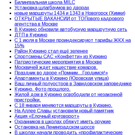
Билингвальная школа MILC
Установка шлагбаумов во дворах
новые маршруты 1434 и 1343 в Новогорск (Химки)
ОТКРЫТЫЕ ВАКАНСИИ от ТОПового кадрового
агентства в Москве
В Куркино обновили автобусную маршрутную сеть
ДТП в Куркино
С 1 июля в Москве проиндексируют тарифы ЖКХ на
15%
Район Куркино стал ещё зеленее
Спортсмены САС «Конфетти» из Куркино
Патриотические мероприятия в Москве
Москвичей ждет нашествие комаров.
Праздник во дворе «Помним…Гордимся!»
Апартаменты в Куркино (Юровская улица)
Ваш личный полуостров в Завидовском заповеднике
Куркино. Фото прошлого.
Жилой дом в Куркино освободили от незаконной
пристройки.
С 18 января меняются маршруты в Куркино.
На Аллее Славы установили новый памятник
Акция «Елочный круговорот»
Охранников в школах обяжут иметь оружие
Остановка на Ленинградском шоссе
В школах начали проводить «профилактические