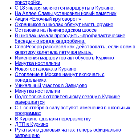
пристройки.
С 18 января меняются маршруты в Куркино.
На Аллее Славы установили новый памятник
Акция «Елочный круговорот»
Охранников в школах обяжут иметь оружие
Остановка на Ленинградском шоссе
В школах начали проводить «профилактические
беседы» о вреде квадробинга.
СпасРезерв рассказал как действовать, если к вам в
квартиру залетела летучая мышь.
Изменения маршрутов автобусов в Куркино
Минутка ностальгии
Новая остановка в Куркино
Отопление в Москве начнут включать с
понедельника
Уникальный участок в Завидово
Минутка ностальгии
Подготовка к отопительному сезону в Куркине
завершается
С 1 сентября в силу вступят изменения в школьных
программах
В Куркино сделали переразметку
ДТП в Куркино
Ругаться в домовых чатах теперь официально
запрещено