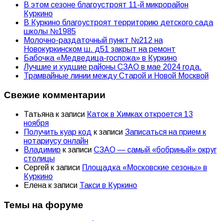
В этом сезоне благоустроят 11-й микрорайон
Куркино
В Куркино благоустроят территорию детского сада
школы №1985
Молочно-раздаточный пункт №212 на
Новокуркинском ш. д51 закрыт на ремонт
Бабочка «Медведица-госпожа» в Куркино
Лучшие и худшие районы СЗАО в мае 2024 года.
Трамвайные линии между Старой и Новой Москвой
Свежие комментарии
Татьяна
к записи
Каток в Химках откроется 13
ноября
Получить куар код
к записи
Записаться на прием к
нотариусу онлайн
Владимир
к записи
СЗАО — самый «бобриный» округ
столицы
Сергей
к записи
Площадка «Московские сезоны» в
Куркино
Елена
к записи
Такси в Куркино
Темы на форуме