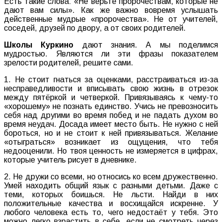
Есть такие слова: «Не верьте пророчествам, которые не
дают вам силы». Как же важно вовремя услышать
действенные мудрые «пророчества». Не от учителей,
соседей, друзей по двору, а от своих родителей.
Школы Куркино
дают знания. А мы поделимся
мудростью. Являются ли эти фразы показателем
зрелости родителей, решите сами.
1. Не стоит гнаться за оценками, расстраиваться из-за
несправедливости и вписывать свою жизнь в отрезок
между пятёркой и четверкой. Привязываясь к чему-то
«хорошему» не познать единство. Учись не превозносить
себя над другими во время побед и не падать духом во
время неудач. Досада имеет место быть. Не нужно с ней
бороться, но и не стоит к ней привязываться. Желание
«отыграться» возникает из ощущения, что тебя
недооценили. Но твоя ценность не измеряется в цифрах,
которые учитель рисует в дневнике.
2. Не дружи со всеми, но относись ко всем дружественно.
Умей находить общий язык с разными детьми. Даже с
теми, которых боишься. Не льсти. Найди в них
положительные качества и восхищайся искренне. У
любого человека есть то, чего недостаёт у тебя. Это
можно легко взрастить в себе, если не смотреть через