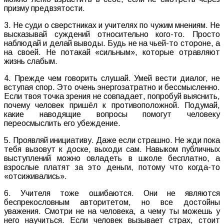
призму предвзятости.
3. Не суди о сверстниках и учителях по чужим мнениям. Не
высказывай суждений относительно кого-то. Просто
наблюдай и делай выводы. Будь не на чьей-то стороне, а
на своей. Не потакай «сильным», которые отравляют
жизнь слабым.
4. Прежде чем говорить слушай. Умей вести диалог, не
вступая спор. Это очень энергозатратно и бессмысленно.
Если твоя точка зрения не совпадает, попробуй выяснить,
почему человек пришёл к противоположной. Подумай,
какие наводящие вопросы помогут человеку
переосмыслить его убеждение.
5. Проявляй инициативу. Даже если страшно. Не жди пока
тебя вызовут к доске, выходи сам. Навыком публичных
выступлений можно овладеть в школе бесплатно, а
взрослые платят за это деньги, потому что когда-то
«отсиживались».
6. Учителя тоже ошибаются. Они не являются
беспрекословным авторитетом, но все достойны
уважения. Смотри не на человека, а чему ты можешь у
него научиться. Если человек вызывает страх, стоит