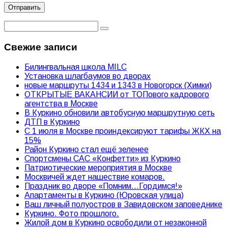
Свежие записи
Билингвальная школа MILC
Установка шлагбаумов во дворах
новые маршруты 1434 и 1343 в Новогорск (Химки)
ОТКРЫТЫЕ ВАКАНСИИ от ТОПового кадрового
агентства в Москве
В Куркино обновили автобусную маршрутную сеть
ДТП в Куркино
С 1 июля в Москве проиндексируют тарифы ЖКХ на
15%
Район Куркино стал ещё зеленее
Спортсмены САС «Конфетти» из Куркино
Патриотические мероприятия в Москве
Москвичей ждет нашествие комаров.
Праздник во дворе «Помним…Гордимся!»
Апартаменты в Куркино (Юровская улица)
Ваш личный полуостров в Завидовском заповеднике
Куркино. Фото прошлого.
Жилой дом в Куркино освободили от незаконной