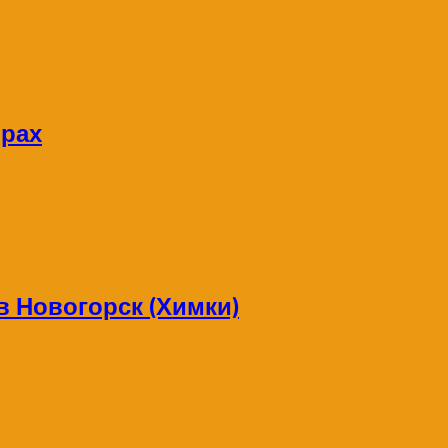
орах
в Новогорск (Химки)