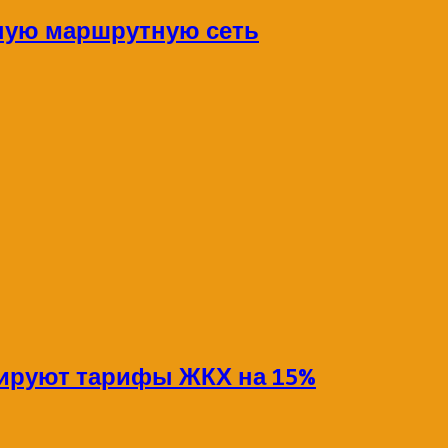
ную маршрутную сеть
сируют тарифы ЖКХ на 15%