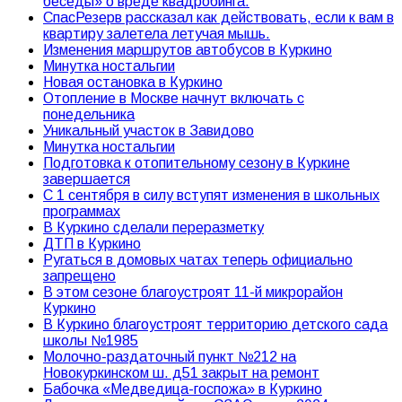
беседы» о вреде квадробинга.
СпасРезерв рассказал как действовать, если к вам в
квартиру залетела летучая мышь.
Изменения маршрутов автобусов в Куркино
Минутка ностальгии
Новая остановка в Куркино
Отопление в Москве начнут включать с
понедельника
Уникальный участок в Завидово
Минутка ностальгии
Подготовка к отопительному сезону в Куркине
завершается
С 1 сентября в силу вступят изменения в школьных
программах
В Куркино сделали переразметку
ДТП в Куркино
Ругаться в домовых чатах теперь официально
запрещено
В этом сезоне благоустроят 11-й микрорайон
Куркино
В Куркино благоустроят территорию детского сада
школы №1985
Молочно-раздаточный пункт №212 на
Новокуркинском ш. д51 закрыт на ремонт
Бабочка «Медведица-госпожа» в Куркино