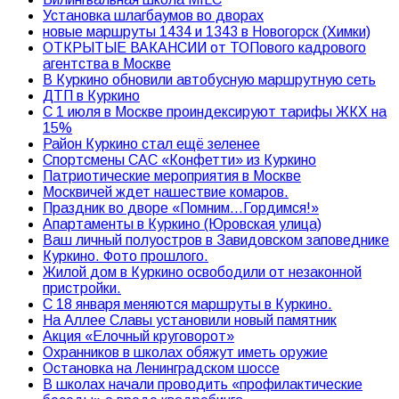
Установка шлагбаумов во дворах
новые маршруты 1434 и 1343 в Новогорск (Химки)
ОТКРЫТЫЕ ВАКАНСИИ от ТОПового кадрового
агентства в Москве
В Куркино обновили автобусную маршрутную сеть
ДТП в Куркино
С 1 июля в Москве проиндексируют тарифы ЖКХ на
15%
Район Куркино стал ещё зеленее
Спортсмены САС «Конфетти» из Куркино
Патриотические мероприятия в Москве
Москвичей ждет нашествие комаров.
Праздник во дворе «Помним…Гордимся!»
Апартаменты в Куркино (Юровская улица)
Ваш личный полуостров в Завидовском заповеднике
Куркино. Фото прошлого.
Жилой дом в Куркино освободили от незаконной
пристройки.
С 18 января меняются маршруты в Куркино.
На Аллее Славы установили новый памятник
Акция «Елочный круговорот»
Охранников в школах обяжут иметь оружие
Остановка на Ленинградском шоссе
В школах начали проводить «профилактические