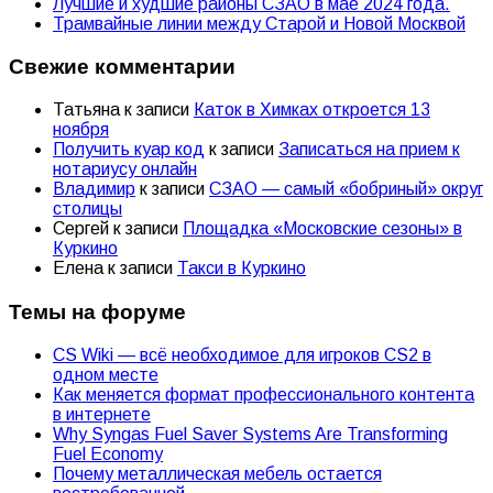
Лучшие и худшие районы СЗАО в мае 2024 года.
Трамвайные линии между Старой и Новой Москвой
Свежие комментарии
Татьяна
к записи
Каток в Химках откроется 13
ноября
Получить куар код
к записи
Записаться на прием к
нотариусу онлайн
Владимир
к записи
СЗАО — самый «бобриный» округ
столицы
Сергей
к записи
Площадка «Московские сезоны» в
Куркино
Елена
к записи
Такси в Куркино
Темы на форуме
CS Wiki — всё необходимое для игроков CS2 в
одном месте
Как меняется формат профессионального контента
в интернете
Why Syngas Fuel Saver Systems Are Transforming
Fuel Economy
Почему металлическая мебель остается