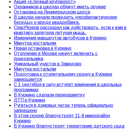
Акция «Елочный круговорот»
Охранников в школах обяжут иметь оружие
Остановка на Ленинградском шоссе
В школах начали проводить «профилактические
беседы» о вреде квадробинга.
СпасРезерв рассказал как действовать, если к вам в
квартиру залетела летучая мышь.
Изменения маршрутов автобусов в Куркино
Минутка ностальгии
Новая остановка в Куркино
Отопление в Москве начнут включать с
понедельника
Уникальный участок в Завидово
Минутка ностальгии
Подготовка к отопительному сезону в Куркине
завершается
С 1 сентября в силу вступят изменения в школьных
программах
В Куркино сделали переразметку
ДТП в Куркино
Ругаться в домовых чатах теперь официально
запрещено
В этом сезоне благоустроят 11-й микрорайон
Куркино
В Куркино благоустроят территорию детского сада