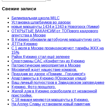
Свежие записи
Билингвальная школа MILC
Установка шлагбаумов во дворах
новые маршруты 1434 и 1343 в Новогорск (Химки)
ОТКРЫТЫЕ ВАКАНСИИ от ТОПового кадрового
агентства в Москве
В Куркино обновили автобусную маршрутную сеть
ДТП в Куркино
С 1 июля в Москве проиндексируют тарифы ЖКХ на
15%
Район Куркино стал ещё зеленее
Спортсмены САС «Конфетти» из Куркино
Патриотические мероприятия в Москве
Москвичей ждет нашествие комаров.
Праздник во дворе «Помним…Гордимся!»
Апартаменты в Куркино (Юровская улица)
Ваш личный полуостров в Завидовском заповеднике
Куркино. Фото прошлого.
Жилой дом в Куркино освободили от незаконной
пристройки.
С 18 января меняются маршруты в Куркино.
На Аллее Славы установили новый памятник