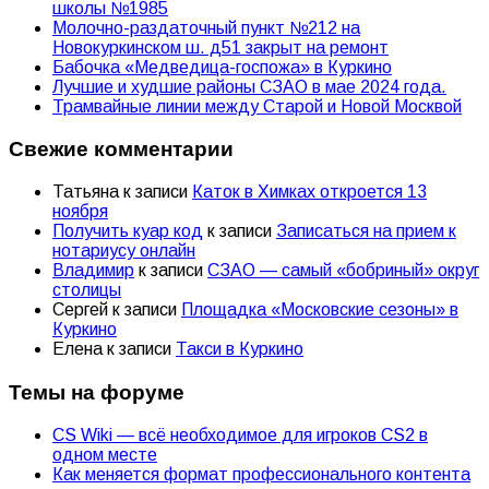
школы №1985
Молочно-раздаточный пункт №212 на
Новокуркинском ш. д51 закрыт на ремонт
Бабочка «Медведица-госпожа» в Куркино
Лучшие и худшие районы СЗАО в мае 2024 года.
Трамвайные линии между Старой и Новой Москвой
Свежие комментарии
Татьяна
к записи
Каток в Химках откроется 13
ноября
Получить куар код
к записи
Записаться на прием к
нотариусу онлайн
Владимир
к записи
СЗАО — самый «бобриный» округ
столицы
Сергей
к записи
Площадка «Московские сезоны» в
Куркино
Елена
к записи
Такси в Куркино
Темы на форуме
CS Wiki — всё необходимое для игроков CS2 в
одном месте
Как меняется формат профессионального контента