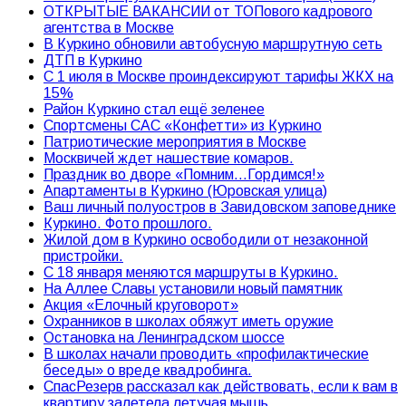
ОТКРЫТЫЕ ВАКАНСИИ от ТОПового кадрового
агентства в Москве
В Куркино обновили автобусную маршрутную сеть
ДТП в Куркино
С 1 июля в Москве проиндексируют тарифы ЖКХ на
15%
Район Куркино стал ещё зеленее
Спортсмены САС «Конфетти» из Куркино
Патриотические мероприятия в Москве
Москвичей ждет нашествие комаров.
Праздник во дворе «Помним…Гордимся!»
Апартаменты в Куркино (Юровская улица)
Ваш личный полуостров в Завидовском заповеднике
Куркино. Фото прошлого.
Жилой дом в Куркино освободили от незаконной
пристройки.
С 18 января меняются маршруты в Куркино.
На Аллее Славы установили новый памятник
Акция «Елочный круговорот»
Охранников в школах обяжут иметь оружие
Остановка на Ленинградском шоссе
В школах начали проводить «профилактические
беседы» о вреде квадробинга.
СпасРезерв рассказал как действовать, если к вам в
квартиру залетела летучая мышь.