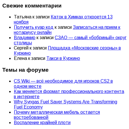
Свежие комментарии
Татьяна
к записи
Каток в Химках откроется 13
ноября
Получить куар код
к записи
Записаться на прием к
нотариусу онлайн
Владимир
к записи
СЗАО — самый «бобриный» округ
столицы
Сергей
к записи
Площадка «Московские сезоны» в
Куркино
Елена
к записи
Такси в Куркино
Темы на форуме
CS Wiki — всё необходимое для игроков CS2 в
одном месте
Как меняется формат профессионального контента
в интернете
Why Syngas Fuel Saver Systems Are Transforming
Fuel Economy
Почему металлическая мебель остается
востребованной
Воспаление крайней плоти