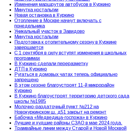
Изменения маршрутов автобусов в Куркино
Минутка ностальгии
Новая остановка в Куркино
Отопление в Москве начнут включать с
понедельника
Уникальный участок в Завидово
Минутка ностальгии
Подготовка к отопительному сезону в Куркине
завершается
С 1 сентября в силу вступят изменения в школьных
программах
В Куркино сделали переразметку
ДТП в Куркино
Ругаться в домовых чатах теперь официально
запрещено
В этом сезоне благоустроят 11-й микрорайон
Куркино
В Куркино благоустроят территорию детского сада
школы №1985
Молочно-раздаточный пункт №212 на
Новокуркинском ш. д51 закрыт на ремонт
Бабочка «Медведица-госпожа» в Куркино
Лучшие и худшие районы СЗАО в мае 2024 года.
Трамвайные линии между Старой и Новой Москвой