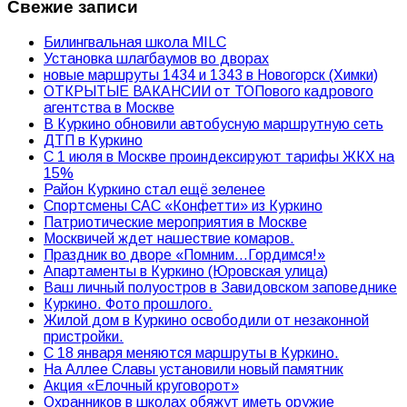
Свежие записи
Билингвальная школа MILC
Установка шлагбаумов во дворах
новые маршруты 1434 и 1343 в Новогорск (Химки)
ОТКРЫТЫЕ ВАКАНСИИ от ТОПового кадрового
агентства в Москве
В Куркино обновили автобусную маршрутную сеть
ДТП в Куркино
С 1 июля в Москве проиндексируют тарифы ЖКХ на
15%
Район Куркино стал ещё зеленее
Спортсмены САС «Конфетти» из Куркино
Патриотические мероприятия в Москве
Москвичей ждет нашествие комаров.
Праздник во дворе «Помним…Гордимся!»
Апартаменты в Куркино (Юровская улица)
Ваш личный полуостров в Завидовском заповеднике
Куркино. Фото прошлого.
Жилой дом в Куркино освободили от незаконной
пристройки.
С 18 января меняются маршруты в Куркино.
На Аллее Славы установили новый памятник
Акция «Елочный круговорот»
Охранников в школах обяжут иметь оружие