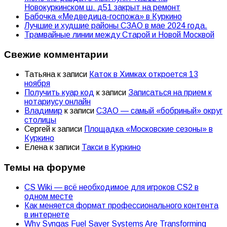
Новокуркинском ш. д51 закрыт на ремонт
Бабочка «Медведица-госпожа» в Куркино
Лучшие и худшие районы СЗАО в мае 2024 года.
Трамвайные линии между Старой и Новой Москвой
Свежие комментарии
Татьяна
к записи
Каток в Химках откроется 13
ноября
Получить куар код
к записи
Записаться на прием к
нотариусу онлайн
Владимир
к записи
СЗАО — самый «бобриный» округ
столицы
Сергей
к записи
Площадка «Московские сезоны» в
Куркино
Елена
к записи
Такси в Куркино
Темы на форуме
CS Wiki — всё необходимое для игроков CS2 в
одном месте
Как меняется формат профессионального контента
в интернете
Why Syngas Fuel Saver Systems Are Transforming