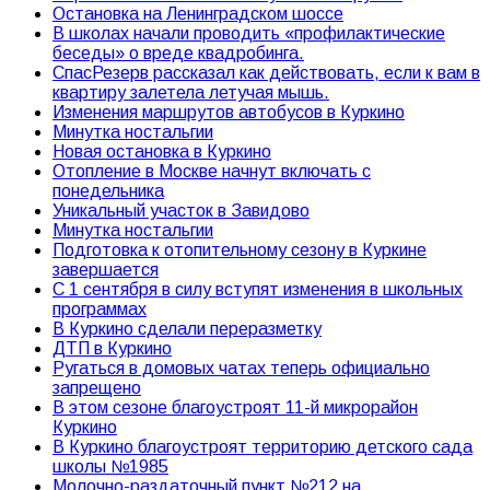
Остановка на Ленинградском шоссе
В школах начали проводить «профилактические
беседы» о вреде квадробинга.
СпасРезерв рассказал как действовать, если к вам в
квартиру залетела летучая мышь.
Изменения маршрутов автобусов в Куркино
Минутка ностальгии
Новая остановка в Куркино
Отопление в Москве начнут включать с
понедельника
Уникальный участок в Завидово
Минутка ностальгии
Подготовка к отопительному сезону в Куркине
завершается
С 1 сентября в силу вступят изменения в школьных
программах
В Куркино сделали переразметку
ДТП в Куркино
Ругаться в домовых чатах теперь официально
запрещено
В этом сезоне благоустроят 11-й микрорайон
Куркино
В Куркино благоустроят территорию детского сада
школы №1985
Молочно-раздаточный пункт №212 на