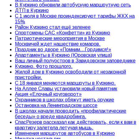
В Куркино обновили автобусную маршрутную сеть
ДТП в Куркино
С 1 июля в Москве проиндексируют тарифы ЖКХ на
15%
Район Куркино стал ещё зеленее
Спортсмены САС «Конфетти» из Куркино
Патриотические мероприятия в Москве
Москвичей ждет нашествие комаров.
Праздник во дворе «Помним…Гордимся!»
Апартаменты в Куркино (Юровская улица)
Ваш личный полуостров в Завидовском заповеднике
Куркино. Фото прошлого.
Жилой дом в Куркино освободили от незаконной
пристройки.
С 18 января меняются маршруты в Куркино.
На Аллее Славы установили новый памятник
Акция «Елочный круговорот»
Охранников в школах обяжут иметь оружие
Остановка на Ленинградском шоссе
В школах начали проводить «профилактические
беседы» о вреде квадробинга.
СпасРезерв рассказал как действовать, если к вам в
квартиру залетела летучая мышь.
Изменения маршрутов автобусов в Куркино
Минутка ностальгии