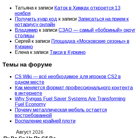
Татьяна
к записи
Каток в Химках откроется 13
ноября
Получить куар код
к записи
Записаться на прием к
нотариусу онлайн
Владимир
к записи
СЗАО — самый «бобриный» округ
столицы
Сергей
к записи
Площадка «Московские сезоны» в
Куркино
Елена
к записи
Такси в Куркино
Темы на форуме
CS Wiki — всё необходимое для игроков CS2 в
одном месте
Как меняется формат профессионального контента
в интернете
Why Syngas Fuel Saver Systems Are Transforming
Fuel Economy
Почему металлическая мебель остается
востребованной
Воспаление крайней плоти
Август 2026