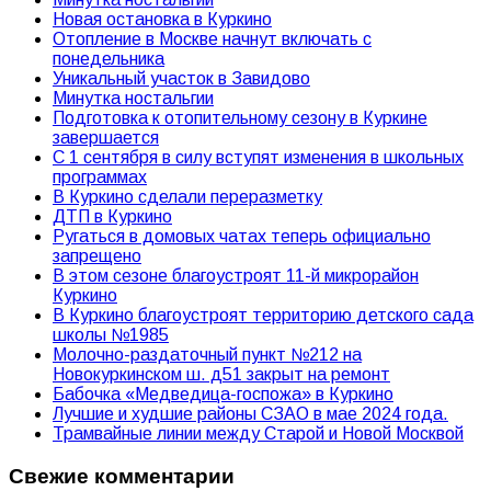
Новая остановка в Куркино
Отопление в Москве начнут включать с
понедельника
Уникальный участок в Завидово
Минутка ностальгии
Подготовка к отопительному сезону в Куркине
завершается
С 1 сентября в силу вступят изменения в школьных
программах
В Куркино сделали переразметку
ДТП в Куркино
Ругаться в домовых чатах теперь официально
запрещено
В этом сезоне благоустроят 11-й микрорайон
Куркино
В Куркино благоустроят территорию детского сада
школы №1985
Молочно-раздаточный пункт №212 на
Новокуркинском ш. д51 закрыт на ремонт
Бабочка «Медведица-госпожа» в Куркино
Лучшие и худшие районы СЗАО в мае 2024 года.
Трамвайные линии между Старой и Новой Москвой
Свежие комментарии