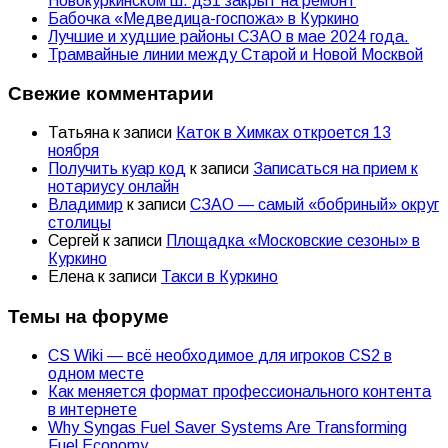
Новокуркинском ш. д51 закрыт на ремонт
Бабочка «Медведица-госпожа» в Куркино
Лучшие и худшие районы СЗАО в мае 2024 года.
Трамвайные линии между Старой и Новой Москвой
Свежие комментарии
Татьяна
к записи
Каток в Химках откроется 13
ноября
Получить куар код
к записи
Записаться на прием к
нотариусу онлайн
Владимир
к записи
СЗАО — самый «бобриный» округ
столицы
Сергей
к записи
Площадка «Московские сезоны» в
Куркино
Елена
к записи
Такси в Куркино
Темы на форуме
CS Wiki — всё необходимое для игроков CS2 в
одном месте
Как меняется формат профессионального контента
в интернете
Why Syngas Fuel Saver Systems Are Transforming
Fuel Economy