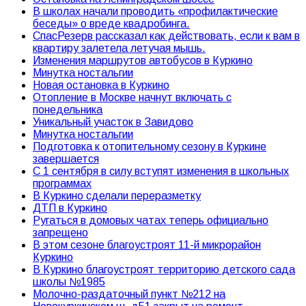
В школах начали проводить «профилактические
беседы» о вреде квадробинга.
СпасРезерв рассказал как действовать, если к вам в
квартиру залетела летучая мышь.
Изменения маршрутов автобусов в Куркино
Минутка ностальгии
Новая остановка в Куркино
Отопление в Москве начнут включать с
понедельника
Уникальный участок в Завидово
Минутка ностальгии
Подготовка к отопительному сезону в Куркине
завершается
С 1 сентября в силу вступят изменения в школьных
программах
В Куркино сделали переразметку
ДТП в Куркино
Ругаться в домовых чатах теперь официально
запрещено
В этом сезоне благоустроят 11-й микрорайон
Куркино
В Куркино благоустроят территорию детского сада
школы №1985
Молочно-раздаточный пункт №212 на