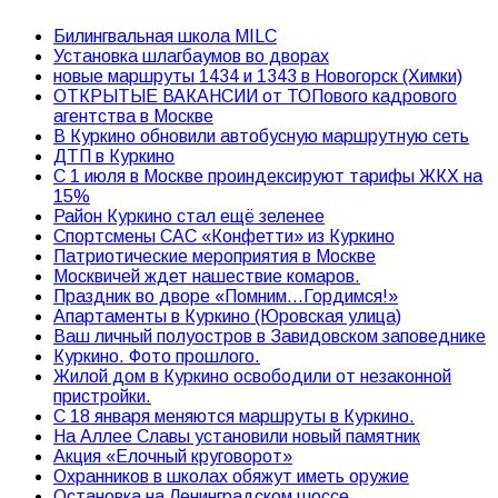
Билингвальная школа MILC
Установка шлагбаумов во дворах
новые маршруты 1434 и 1343 в Новогорск (Химки)
ОТКРЫТЫЕ ВАКАНСИИ от ТОПового кадрового
агентства в Москве
В Куркино обновили автобусную маршрутную сеть
ДТП в Куркино
С 1 июля в Москве проиндексируют тарифы ЖКХ на
15%
Район Куркино стал ещё зеленее
Спортсмены САС «Конфетти» из Куркино
Патриотические мероприятия в Москве
Москвичей ждет нашествие комаров.
Праздник во дворе «Помним…Гордимся!»
Апартаменты в Куркино (Юровская улица)
Ваш личный полуостров в Завидовском заповеднике
Куркино. Фото прошлого.
Жилой дом в Куркино освободили от незаконной
пристройки.
С 18 января меняются маршруты в Куркино.
На Аллее Славы установили новый памятник
Акция «Елочный круговорот»
Охранников в школах обяжут иметь оружие
Остановка на Ленинградском шоссе