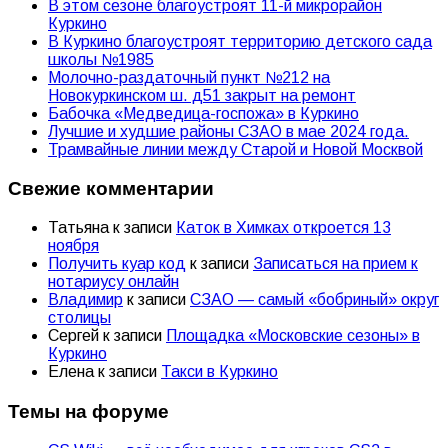
В этом сезоне благоустроят 11-й микрорайон
Куркино
В Куркино благоустроят территорию детского сада
школы №1985
Молочно-раздаточный пункт №212 на
Новокуркинском ш. д51 закрыт на ремонт
Бабочка «Медведица-госпожа» в Куркино
Лучшие и худшие районы СЗАО в мае 2024 года.
Трамвайные линии между Старой и Новой Москвой
Свежие комментарии
Татьяна
к записи
Каток в Химках откроется 13
ноября
Получить куар код
к записи
Записаться на прием к
нотариусу онлайн
Владимир
к записи
СЗАО — самый «бобриный» округ
столицы
Сергей
к записи
Площадка «Московские сезоны» в
Куркино
Елена
к записи
Такси в Куркино
Темы на форуме