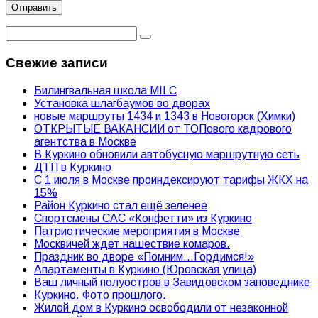
Свежие записи
Билингвальная школа MILC
Установка шлагбаумов во дворах
новые маршруты 1434 и 1343 в Новогорск (Химки)
ОТКРЫТЫЕ ВАКАНСИИ от ТОПового кадрового
агентства в Москве
В Куркино обновили автобусную маршрутную сеть
ДТП в Куркино
С 1 июля в Москве проиндексируют тарифы ЖКХ на
15%
Район Куркино стал ещё зеленее
Спортсмены САС «Конфетти» из Куркино
Патриотические мероприятия в Москве
Москвичей ждет нашествие комаров.
Праздник во дворе «Помним…Гордимся!»
Апартаменты в Куркино (Юровская улица)
Ваш личный полуостров в Завидовском заповеднике
Куркино. Фото прошлого.
Жилой дом в Куркино освободили от незаконной