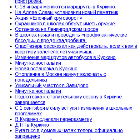
пристройки.
С 18 января меняются маршруты в Куркино.
На Аллее Славы установили новый памятник
Акция «Елочный круговорот»
Охранников в школах обяжут иметь оружие
Остановка на Ленинградском шоссе
В школах начали проводить «профилактические
беседы» о вреде квадробинга.
СпасРезерв рассказал как действовать, если к вам в
квартиру залетела летучая мышь.
Изменения маршрутов автобусов в Куркино
Минутка ностальгии
Новая остановка в Куркино
Отопление в Москве начнут включать с
понедельника
Уникальный участок в Завидово
Минутка ностальгии
Подготовка к отопительному сезону в Куркине
завершается
С 1 сентября в силу вступят изменения в школьных
программах
В Куркино сделали переразметку
ДТП в Куркино
Ругаться в домовых чатах теперь официально
запрещено