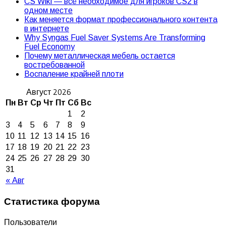
CS Wiki — всё необходимое для игроков CS2 в
одном месте
Как меняется формат профессионального контента
в интернете
Why Syngas Fuel Saver Systems Are Transforming
Fuel Economy
Почему металлическая мебель остается
востребованной
Воспаление крайней плоти
Август 2026
Пн
Вт
Ср
Чт
Пт
Сб
Вс
1
2
3
4
5
6
7
8
9
10
11
12
13
14
15
16
17
18
19
20
21
22
23
24
25
26
27
28
29
30
31
« Авг
Статистика форума
Пользователи