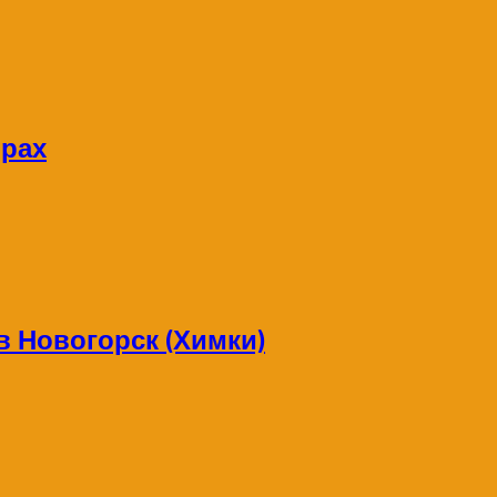
орах
в Новогорск (Химки)