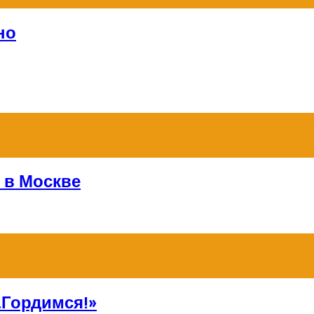
но
 в Москве
Гордимся!»