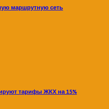
ную маршрутную сеть
сируют тарифы ЖКХ на 15%