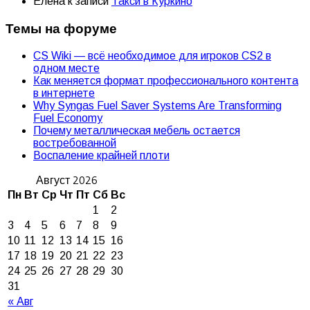
Елена
к записи
Такси в Куркино
Темы на форуме
CS Wiki — всё необходимое для игроков CS2 в
одном месте
Как меняется формат профессионального контента
в интернете
Why Syngas Fuel Saver Systems Are Transforming
Fuel Economy
Почему металлическая мебель остается
востребованной
Воспаление крайней плоти
Август 2026
Пн
Вт
Ср
Чт
Пт
Сб
Вс
1
2
3
4
5
6
7
8
9
10
11
12
13
14
15
16
17
18
19
20
21
22
23
24
25
26
27
28
29
30
31
« Авг