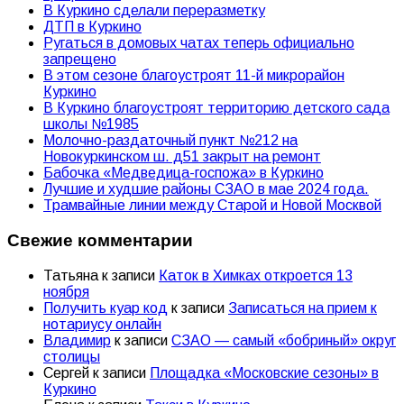
В Куркино сделали переразметку
ДТП в Куркино
Ругаться в домовых чатах теперь официально
запрещено
В этом сезоне благоустроят 11-й микрорайон
Куркино
В Куркино благоустроят территорию детского сада
школы №1985
Молочно-раздаточный пункт №212 на
Новокуркинском ш. д51 закрыт на ремонт
Бабочка «Медведица-госпожа» в Куркино
Лучшие и худшие районы СЗАО в мае 2024 года.
Трамвайные линии между Старой и Новой Москвой
Свежие комментарии
Татьяна
к записи
Каток в Химках откроется 13
ноября
Получить куар код
к записи
Записаться на прием к
нотариусу онлайн
Владимир
к записи
СЗАО — самый «бобриный» округ
столицы
Сергей
к записи
Площадка «Московские сезоны» в
Куркино