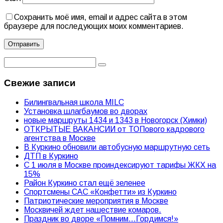
Сохранить моё имя, email и адрес сайта в этом
браузере для последующих моих комментариев.
Свежие записи
Билингвальная школа MILC
Установка шлагбаумов во дворах
новые маршруты 1434 и 1343 в Новогорск (Химки)
ОТКРЫТЫЕ ВАКАНСИИ от ТОПового кадрового
агентства в Москве
В Куркино обновили автобусную маршрутную сеть
ДТП в Куркино
С 1 июля в Москве проиндексируют тарифы ЖКХ на
15%
Район Куркино стал ещё зеленее
Спортсмены САС «Конфетти» из Куркино
Патриотические мероприятия в Москве
Москвичей ждет нашествие комаров.
Праздник во дворе «Помним…Гордимся!»