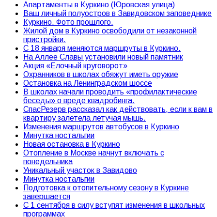
Апартаменты в Куркино (Юровская улица)
Ваш личный полуостров в Завидовском заповеднике
Куркино. Фото прошлого.
Жилой дом в Куркино освободили от незаконной
пристройки.
С 18 января меняются маршруты в Куркино.
На Аллее Славы установили новый памятник
Акция «Елочный круговорот»
Охранников в школах обяжут иметь оружие
Остановка на Ленинградском шоссе
В школах начали проводить «профилактические
беседы» о вреде квадробинга.
СпасРезерв рассказал как действовать, если к вам в
квартиру залетела летучая мышь.
Изменения маршрутов автобусов в Куркино
Минутка ностальгии
Новая остановка в Куркино
Отопление в Москве начнут включать с
понедельника
Уникальный участок в Завидово
Минутка ностальгии
Подготовка к отопительному сезону в Куркине
завершается
С 1 сентября в силу вступят изменения в школьных
программах