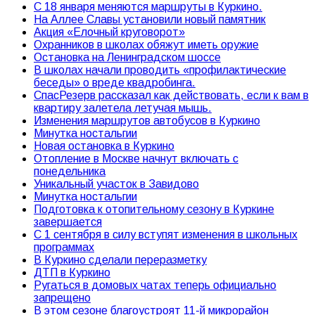
С 18 января меняются маршруты в Куркино.
На Аллее Славы установили новый памятник
Акция «Елочный круговорот»
Охранников в школах обяжут иметь оружие
Остановка на Ленинградском шоссе
В школах начали проводить «профилактические
беседы» о вреде квадробинга.
СпасРезерв рассказал как действовать, если к вам в
квартиру залетела летучая мышь.
Изменения маршрутов автобусов в Куркино
Минутка ностальгии
Новая остановка в Куркино
Отопление в Москве начнут включать с
понедельника
Уникальный участок в Завидово
Минутка ностальгии
Подготовка к отопительному сезону в Куркине
завершается
С 1 сентября в силу вступят изменения в школьных
программах
В Куркино сделали переразметку
ДТП в Куркино
Ругаться в домовых чатах теперь официально
запрещено
В этом сезоне благоустроят 11-й микрорайон