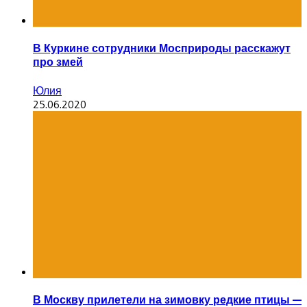
В Куркине сотрудники Мосприроды расскажут
про змей
Юлия
25.06.2020
В Москву прилетели на зимовку редкие птицы —