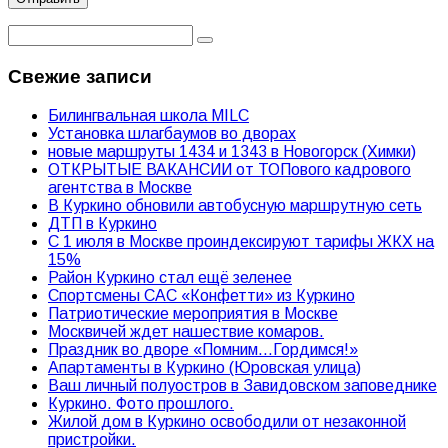
Свежие записи
Билингвальная школа MILC
Установка шлагбаумов во дворах
новые маршруты 1434 и 1343 в Новогорск (Химки)
ОТКРЫТЫЕ ВАКАНСИИ от ТОПового кадрового
агентства в Москве
В Куркино обновили автобусную маршрутную сеть
ДТП в Куркино
С 1 июля в Москве проиндексируют тарифы ЖКХ на
15%
Район Куркино стал ещё зеленее
Спортсмены САС «Конфетти» из Куркино
Патриотические мероприятия в Москве
Москвичей ждет нашествие комаров.
Праздник во дворе «Помним…Гордимся!»
Апартаменты в Куркино (Юровская улица)
Ваш личный полуостров в Завидовском заповеднике
Куркино. Фото прошлого.
Жилой дом в Куркино освободили от незаконной
пристройки.