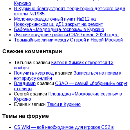
Куркино
В Куркино благоустроят территорию детского сада
школы №1985
Молочно-раздаточный пункт №212 на
Новокуркинском ш. д51 закрыт на ремонт
Бабочка «Медведица-госпожа» в Куркино
Лучшие и худшие районы СЗАО в мае 2024 года.
Трамвайные линии между Старой и Новой Москвой
Свежие комментарии
Татьяна
к записи
Каток в Химках откроется 13
ноября
Получить куар код
к записи
Записаться на прием к
нотариусу онлайн
Владимир
к записи
СЗАО — самый «бобриный» округ
столицы
Сергей
к записи
Площадка «Московские сезоны» в
Куркино
Елена
к записи
Такси в Куркино
Темы на форуме
CS Wiki — всё необходимое для игроков CS2 в