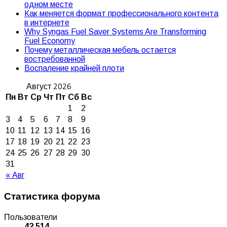
одном месте
Как меняется формат профессионального контента
в интернете
Why Syngas Fuel Saver Systems Are Transforming
Fuel Economy
Почему металлическая мебель остается
востребованной
Воспаление крайней плоти
Август 2026
Пн
Вт
Ср
Чт
Пт
Сб
Вс
1
2
3
4
5
6
7
8
9
10
11
12
13
14
15
16
17
18
19
20
21
22
23
24
25
26
27
28
29
30
31
« Авг
Статистика форума
Пользователи
42 514