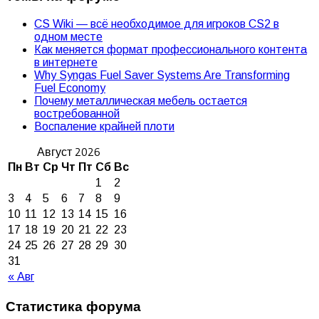
CS Wiki — всё необходимое для игроков CS2 в
одном месте
Как меняется формат профессионального контента
в интернете
Why Syngas Fuel Saver Systems Are Transforming
Fuel Economy
Почему металлическая мебель остается
востребованной
Воспаление крайней плоти
Август 2026
Пн
Вт
Ср
Чт
Пт
Сб
Вс
1
2
3
4
5
6
7
8
9
10
11
12
13
14
15
16
17
18
19
20
21
22
23
24
25
26
27
28
29
30
31
« Авг
Статистика форума