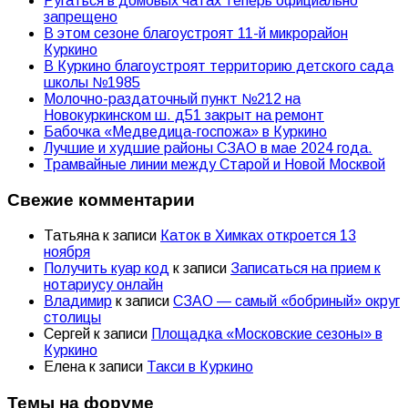
Ругаться в домовых чатах теперь официально
запрещено
В этом сезоне благоустроят 11-й микрорайон
Куркино
В Куркино благоустроят территорию детского сада
школы №1985
Молочно-раздаточный пункт №212 на
Новокуркинском ш. д51 закрыт на ремонт
Бабочка «Медведица-госпожа» в Куркино
Лучшие и худшие районы СЗАО в мае 2024 года.
Трамвайные линии между Старой и Новой Москвой
Свежие комментарии
Татьяна
к записи
Каток в Химках откроется 13
ноября
Получить куар код
к записи
Записаться на прием к
нотариусу онлайн
Владимир
к записи
СЗАО — самый «бобриный» округ
столицы
Сергей
к записи
Площадка «Московские сезоны» в
Куркино
Елена
к записи
Такси в Куркино
Темы на форуме