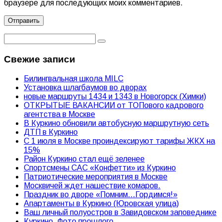
браузере для последующих моих комментариев.
Свежие записи
Билингвальная школа MILC
Установка шлагбаумов во дворах
новые маршруты 1434 и 1343 в Новогорск (Химки)
ОТКРЫТЫЕ ВАКАНСИИ от ТОПового кадрового
агентства в Москве
В Куркино обновили автобусную маршрутную сеть
ДТП в Куркино
С 1 июля в Москве проиндексируют тарифы ЖКХ на
15%
Район Куркино стал ещё зеленее
Спортсмены САС «Конфетти» из Куркино
Патриотические мероприятия в Москве
Москвичей ждет нашествие комаров.
Праздник во дворе «Помним…Гордимся!»
Апартаменты в Куркино (Юровская улица)
Ваш личный полуостров в Завидовском заповеднике
Куркино. Фото прошлого.