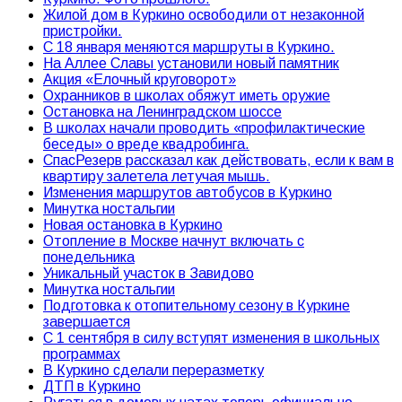
Жилой дом в Куркино освободили от незаконной
пристройки.
С 18 января меняются маршруты в Куркино.
На Аллее Славы установили новый памятник
Акция «Елочный круговорот»
Охранников в школах обяжут иметь оружие
Остановка на Ленинградском шоссе
В школах начали проводить «профилактические
беседы» о вреде квадробинга.
СпасРезерв рассказал как действовать, если к вам в
квартиру залетела летучая мышь.
Изменения маршрутов автобусов в Куркино
Минутка ностальгии
Новая остановка в Куркино
Отопление в Москве начнут включать с
понедельника
Уникальный участок в Завидово
Минутка ностальгии
Подготовка к отопительному сезону в Куркине
завершается
С 1 сентября в силу вступят изменения в школьных
программах
В Куркино сделали переразметку
ДТП в Куркино