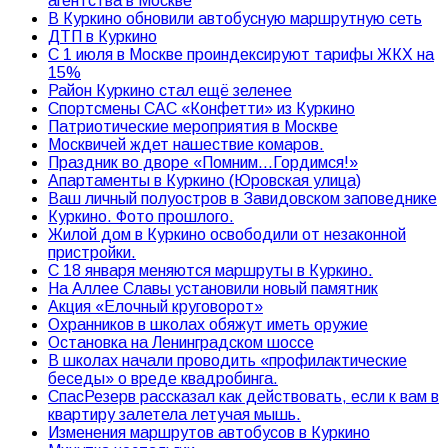
агентства в Москве
В Куркино обновили автобусную маршрутную сеть
ДТП в Куркино
С 1 июля в Москве проиндексируют тарифы ЖКХ на
15%
Район Куркино стал ещё зеленее
Спортсмены САС «Конфетти» из Куркино
Патриотические мероприятия в Москве
Москвичей ждет нашествие комаров.
Праздник во дворе «Помним…Гордимся!»
Апартаменты в Куркино (Юровская улица)
Ваш личный полуостров в Завидовском заповеднике
Куркино. Фото прошлого.
Жилой дом в Куркино освободили от незаконной
пристройки.
С 18 января меняются маршруты в Куркино.
На Аллее Славы установили новый памятник
Акция «Елочный круговорот»
Охранников в школах обяжут иметь оружие
Остановка на Ленинградском шоссе
В школах начали проводить «профилактические
беседы» о вреде квадробинга.
СпасРезерв рассказал как действовать, если к вам в
квартиру залетела летучая мышь.
Изменения маршрутов автобусов в Куркино