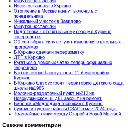
Минутка ностальгии
Новая остановка в Куркино
Отопление в Москве начнут включать с
понедельника
Уникальный участок в Завидово
Минутка ностальгии
Подготовка к отопительному сезону в Куркине
завершается
С 1 сентября в силу вступят изменения в школьных
программах
В Куркино сделали переразметку
ДТП в Куркино
Ругаться в домовых чатах теперь официально
запрещено
В этом сезоне благоустроят 11-й микрорайон
Куркино
В Куркино благоустроят территорию детского сада
школы №1985
Молочно-раздаточный пункт №212 на
Новокуркинском ш. д51 закрыт на ремонт
Бабочка «Медведица-госпожа» в Куркино
Лучшие и худшие районы СЗАО в мае 2024 года.
Трамвайные линии между Старой и Новой Москвой
Свежие комментарии