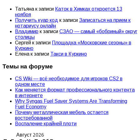
Татьяна
к записи
Каток в Химках откроется 13
ноября
Получить куар код
к записи
Записаться на прием к
нотариусу онлайн
Владимир
к записи
СЗАО — самый «бобриный» округ
столицы
Сергей
к записи
Площадка «Московские сезоны» в
Куркино
Елена
к записи
Такси в Куркино
Темы на форуме
CS Wiki — всё необходимое для игроков CS2 в
одном месте
Как меняется формат профессионального контента
в интернете
Why Syngas Fuel Saver Systems Are Transforming
Fuel Economy
Почему металлическая мебель остается
востребованной
Воспаление крайней плоти
Август 2026