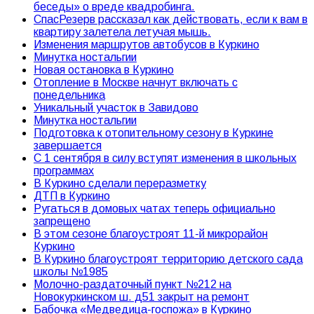
беседы» о вреде квадробинга.
СпасРезерв рассказал как действовать, если к вам в
квартиру залетела летучая мышь.
Изменения маршрутов автобусов в Куркино
Минутка ностальгии
Новая остановка в Куркино
Отопление в Москве начнут включать с
понедельника
Уникальный участок в Завидово
Минутка ностальгии
Подготовка к отопительному сезону в Куркине
завершается
С 1 сентября в силу вступят изменения в школьных
программах
В Куркино сделали переразметку
ДТП в Куркино
Ругаться в домовых чатах теперь официально
запрещено
В этом сезоне благоустроят 11-й микрорайон
Куркино
В Куркино благоустроят территорию детского сада
школы №1985
Молочно-раздаточный пункт №212 на
Новокуркинском ш. д51 закрыт на ремонт
Бабочка «Медведица-госпожа» в Куркино