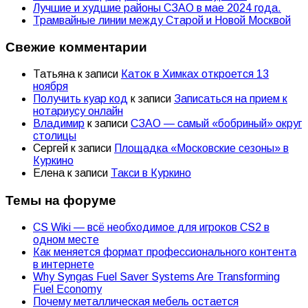
Лучшие и худшие районы СЗАО в мае 2024 года.
Трамвайные линии между Старой и Новой Москвой
Свежие комментарии
Татьяна
к записи
Каток в Химках откроется 13
ноября
Получить куар код
к записи
Записаться на прием к
нотариусу онлайн
Владимир
к записи
СЗАО — самый «бобриный» округ
столицы
Сергей
к записи
Площадка «Московские сезоны» в
Куркино
Елена
к записи
Такси в Куркино
Темы на форуме
CS Wiki — всё необходимое для игроков CS2 в
одном месте
Как меняется формат профессионального контента
в интернете
Why Syngas Fuel Saver Systems Are Transforming
Fuel Economy
Почему металлическая мебель остается