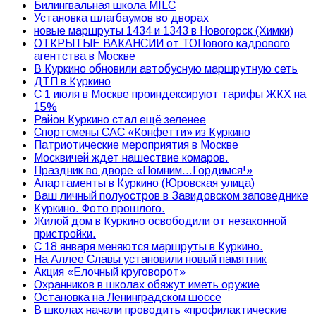
Билингвальная школа MILC
Установка шлагбаумов во дворах
новые маршруты 1434 и 1343 в Новогорск (Химки)
ОТКРЫТЫЕ ВАКАНСИИ от ТОПового кадрового
агентства в Москве
В Куркино обновили автобусную маршрутную сеть
ДТП в Куркино
С 1 июля в Москве проиндексируют тарифы ЖКХ на
15%
Район Куркино стал ещё зеленее
Спортсмены САС «Конфетти» из Куркино
Патриотические мероприятия в Москве
Москвичей ждет нашествие комаров.
Праздник во дворе «Помним…Гордимся!»
Апартаменты в Куркино (Юровская улица)
Ваш личный полуостров в Завидовском заповеднике
Куркино. Фото прошлого.
Жилой дом в Куркино освободили от незаконной
пристройки.
С 18 января меняются маршруты в Куркино.
На Аллее Славы установили новый памятник
Акция «Елочный круговорот»
Охранников в школах обяжут иметь оружие
Остановка на Ленинградском шоссе
В школах начали проводить «профилактические