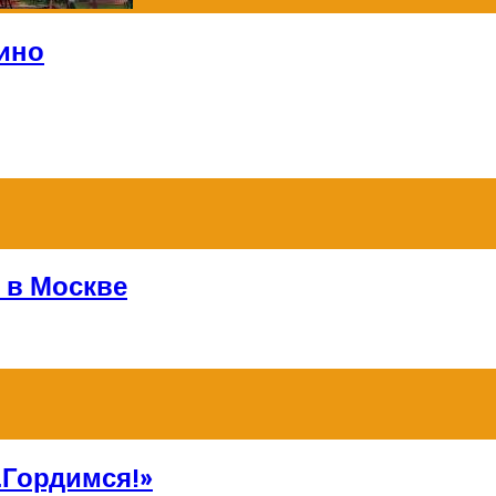
ино
 в Москве
Гордимся!»