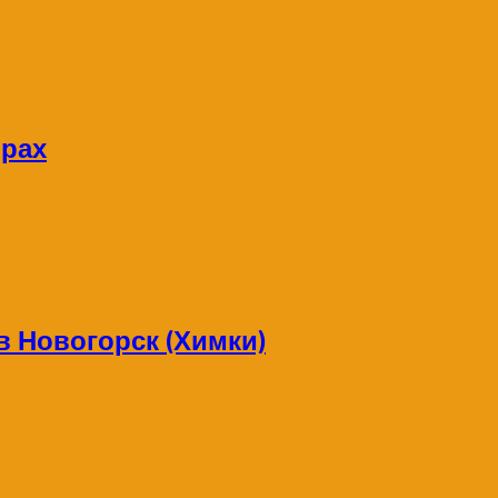
орах
в Новогорск (Химки)