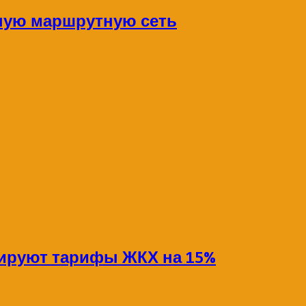
ную маршрутную сеть
сируют тарифы ЖКХ на 15%