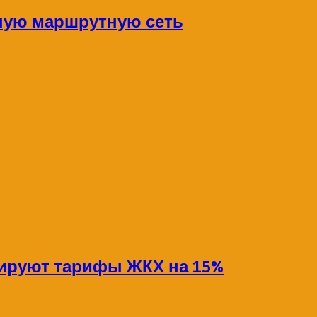
ную маршрутную сеть
сируют тарифы ЖКХ на 15%