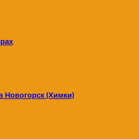
орах
в Новогорск (Химки)