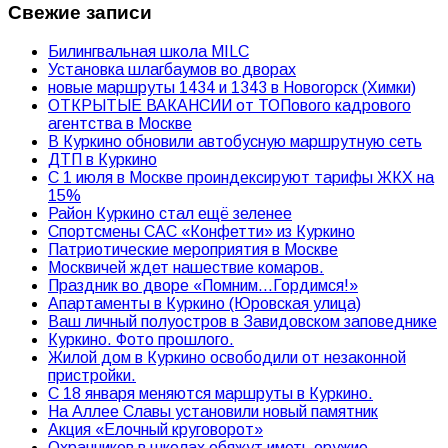
Свежие записи
Билингвальная школа MILC
Установка шлагбаумов во дворах
новые маршруты 1434 и 1343 в Новогорск (Химки)
ОТКРЫТЫЕ ВАКАНСИИ от ТОПового кадрового
агентства в Москве
В Куркино обновили автобусную маршрутную сеть
ДТП в Куркино
С 1 июля в Москве проиндексируют тарифы ЖКХ на
15%
Район Куркино стал ещё зеленее
Спортсмены САС «Конфетти» из Куркино
Патриотические мероприятия в Москве
Москвичей ждет нашествие комаров.
Праздник во дворе «Помним…Гордимся!»
Апартаменты в Куркино (Юровская улица)
Ваш личный полуостров в Завидовском заповеднике
Куркино. Фото прошлого.
Жилой дом в Куркино освободили от незаконной
пристройки.
С 18 января меняются маршруты в Куркино.
На Аллее Славы установили новый памятник
Акция «Елочный круговорот»
Охранников в школах обяжут иметь оружие