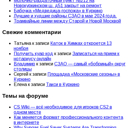
Молочно-раздаточный пункт №212 на
Новокуркинском ш. д51 закрыт на ремонт
Бабочка «Медведица-госпожа» в Куркино
Лучшие и худшие районы СЗАО в мае 2024 года.
Трамвайные линии между Старой и Новой Москвой
Свежие комментарии
Татьяна
к записи
Каток в Химках откроется 13
ноября
Получить куар код
к записи
Записаться на прием к
нотариусу онлайн
Владимир
к записи
СЗАО — самый «бобриный» округ
столицы
Сергей
к записи
Площадка «Московские сезоны» в
Куркино
Елена
к записи
Такси в Куркино
Темы на форуме
CS Wiki — всё необходимое для игроков CS2 в
одном месте
Как меняется формат профессионального контента
в интернете
Why Syngas Fuel Saver Systems Are Transforming