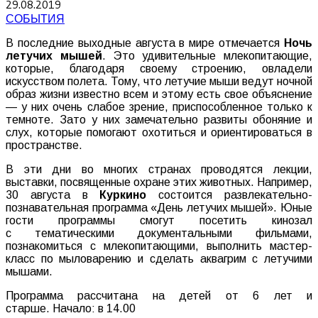
29.08.2019
СОБЫТИЯ
В последние выходные августа в мире отмечается
Ночь
летучих мышей
. Это удивительные млекопитающие,
которые, благодаря своему строению, овладели
искусством полета. Тому, что летучие мыши ведут ночной
образ жизни известно всем и этому есть свое объяснение
— у них очень слабое зрение, приспособленное только к
темноте. Зато у них замечательно развиты обоняние и
слух, которые помогают охотиться и ориентироваться в
пространстве.
В эти дни во многих странах проводятся лекции,
выставки, посвященные охране этих животных. Например,
30 августа в
Куркино
состоится развлекательно-
познавательная программа «День летучих мышей». Юные
гости программы смогут посетить кинозал
с тематическими документальными фильмами,
познакомиться с млекопитающими, выполнить мастер-
класс по мыловарению и сделать аквагрим с летучими
мышами.
Программа рассчитана на детей от 6 лет и
старше. Начало: в 14.00