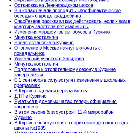
Остановка на Ленинградском шоссе
В школах начали проводить «профилактические
беседы» о вреде квадробинга.
СпасРезерв рассказал как действовать, если к вам в
квартиру залетела летучая мышь.
Изменения маршрутов автобусов в Куркино
Минутка ностальгии
Новая остановка в Куркино
Отопление в Москве начнут включать с
понедельника
Уникальный участок в Завидово
Минутка ностальгии
Подготовка к отопительному сезону в Куркине
завершается
С 1 сентября в силу вступят изменения в школьных
программах
В Куркино сделали переразметку
ДТП в Куркино
Ругаться в домовых чатах теперь официально
запрещено
В этом сезоне благоустроят 11-й микрорайон
Куркино
В Куркино благоустроят территорию детского сада
школы №1985