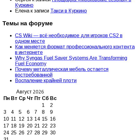
Куркино
Елена
к записи
Такси в Куркино
Темы на форуме
CS Wiki — всё необходимое для игроков CS2 в
одном месте
Как меняется формат профессионального контента
в интернете
Why Syngas Fuel Saver Systems Are Transforming
Fuel Economy
Почему металлическая мебель остается
востребованной
Воспаление крайней плоти
Август 2026
Пн
Вт
Ср
Чт
Пт
Сб
Вс
1
2
3
4
5
6
7
8
9
10
11
12
13
14
15
16
17
18
19
20
21
22
23
24
25
26
27
28
29
30
31