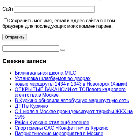
Сайт
Сохранить моё имя, email и адрес сайта в этом
браузере для последующих моих комментариев.
Свежие записи
Билингвальная школа MILC
Установка шлагбаумов во дворах
новые маршруты 1434 и 1343 в Новогорск (Химки)
ОТКРЫТЫЕ ВАКАНСИИ от ТОПового кадрового
агентства в Москве
В Куркино обновили автобусную маршрутную сеть
ДТП в Куркино
С 1 июля в Москве проиндексируют тарифы ЖКХ на
15%
Район Куркино стал ещё зеленее
Спортсмены САС «Конфетти» из Куркино
Патриотические мероприятия в Москве