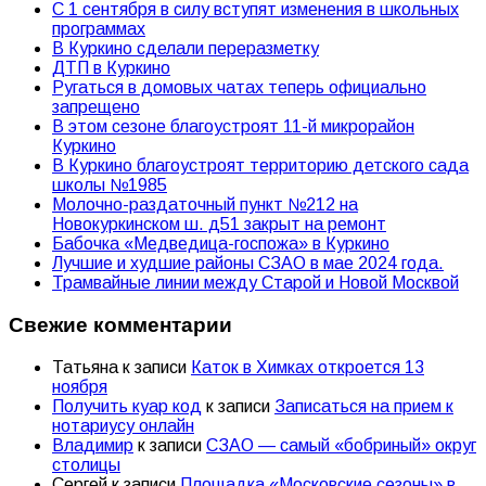
С 1 сентября в силу вступят изменения в школьных
программах
В Куркино сделали переразметку
ДТП в Куркино
Ругаться в домовых чатах теперь официально
запрещено
В этом сезоне благоустроят 11-й микрорайон
Куркино
В Куркино благоустроят территорию детского сада
школы №1985
Молочно-раздаточный пункт №212 на
Новокуркинском ш. д51 закрыт на ремонт
Бабочка «Медведица-госпожа» в Куркино
Лучшие и худшие районы СЗАО в мае 2024 года.
Трамвайные линии между Старой и Новой Москвой
Свежие комментарии
Татьяна
к записи
Каток в Химках откроется 13
ноября
Получить куар код
к записи
Записаться на прием к
нотариусу онлайн
Владимир
к записи
СЗАО — самый «бобриный» округ
столицы
Сергей
к записи
Площадка «Московские сезоны» в