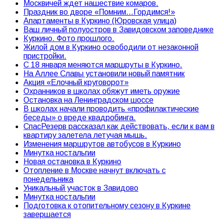
Москвичей ждет нашествие комаров.
Праздник во дворе «Помним…Гордимся!»
Апартаменты в Куркино (Юровская улица)
Ваш личный полуостров в Завидовском заповеднике
Куркино. Фото прошлого.
Жилой дом в Куркино освободили от незаконной
пристройки.
С 18 января меняются маршруты в Куркино.
На Аллее Славы установили новый памятник
Акция «Елочный круговорот»
Охранников в школах обяжут иметь оружие
Остановка на Ленинградском шоссе
В школах начали проводить «профилактические
беседы» о вреде квадробинга.
СпасРезерв рассказал как действовать, если к вам в
квартиру залетела летучая мышь.
Изменения маршрутов автобусов в Куркино
Минутка ностальгии
Новая остановка в Куркино
Отопление в Москве начнут включать с
понедельника
Уникальный участок в Завидово
Минутка ностальгии
Подготовка к отопительному сезону в Куркине
завершается