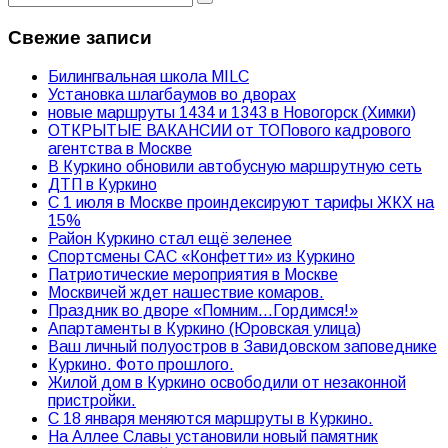
Свежие записи
Билингвальная школа MILC
Установка шлагбаумов во дворах
новые маршруты 1434 и 1343 в Новогорск (Химки)
ОТКРЫТЫЕ ВАКАНСИИ от ТОПового кадрового
агентства в Москве
В Куркино обновили автобусную маршрутную сеть
ДТП в Куркино
С 1 июля в Москве проиндексируют тарифы ЖКХ на
15%
Район Куркино стал ещё зеленее
Спортсмены САС «Конфетти» из Куркино
Патриотические мероприятия в Москве
Москвичей ждет нашествие комаров.
Праздник во дворе «Помним…Гордимся!»
Апартаменты в Куркино (Юровская улица)
Ваш личный полуостров в Завидовском заповеднике
Куркино. Фото прошлого.
Жилой дом в Куркино освободили от незаконной
пристройки.
С 18 января меняются маршруты в Куркино.
На Аллее Славы установили новый памятник