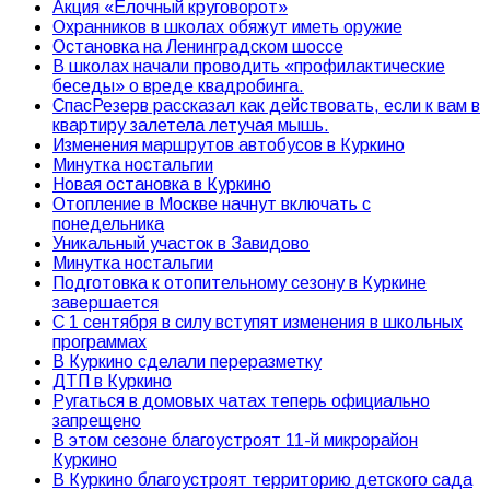
Акция «Елочный круговорот»
Охранников в школах обяжут иметь оружие
Остановка на Ленинградском шоссе
В школах начали проводить «профилактические
беседы» о вреде квадробинга.
СпасРезерв рассказал как действовать, если к вам в
квартиру залетела летучая мышь.
Изменения маршрутов автобусов в Куркино
Минутка ностальгии
Новая остановка в Куркино
Отопление в Москве начнут включать с
понедельника
Уникальный участок в Завидово
Минутка ностальгии
Подготовка к отопительному сезону в Куркине
завершается
С 1 сентября в силу вступят изменения в школьных
программах
В Куркино сделали переразметку
ДТП в Куркино
Ругаться в домовых чатах теперь официально
запрещено
В этом сезоне благоустроят 11-й микрорайон
Куркино
В Куркино благоустроят территорию детского сада