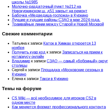
школы №1985
Молочно-раздаточный пункт №212 на
Новокуркинском ш. д51 закрыт на ремонт
Бабочка «Медведица-госпожа» в Куркино
Лучшие и худшие районы СЗАО в мае 2024 года.
Трамвайные линии между Старой и Новой Москвой
Свежие комментарии
Татьяна
к записи
Каток в Химках откроется 13
ноября
Получить куар код
к записи
Записаться на прием к
нотариусу онлайн
Владимир
к записи
СЗАО — самый «бобриный» округ
столицы
Сергей
к записи
Площадка «Московские сезоны» в
Куркино
Елена
к записи
Такси в Куркино
Темы на форуме
CS Wiki — всё необходимое для игроков CS2 в
одном месте
Как меняется формат профессионального контента