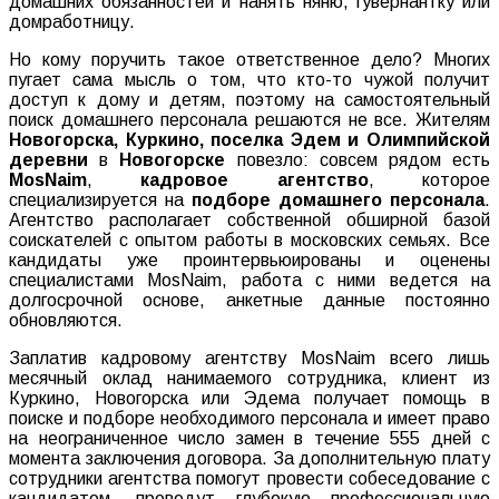
домашних обязанностей и нанять няню, гувернантку или
домработницу.
Но кому поручить такое ответственное дело? Многих
пугает сама мысль о том, что кто-то чужой получит
доступ к дому и детям, поэтому на самостоятельный
поиск домашнего персонала решаются не все. Жителям
Новогорска, Куркино, поселка Эдем и Олимпийской
деревни
в
Новогорске
повезло: совсем рядом есть
MosNaim
,
кадровое агентство
, которое
специализируется на
подборе домашнего персонала
.
Агентство располагает собственной обширной базой
соискателей с опытом работы в московских семьях. Все
кандидаты уже проинтервьюированы и оценены
специалистами MosNaim, работа с ними ведется на
долгосрочной основе, анкетные данные постоянно
обновляются.
Заплатив кадровому агентству MosNaim всего лишь
месячный оклад нанимаемого сотрудника, клиент из
Куркино, Новогорска или Эдема получает помощь в
поиске и подборе необходимого персонала и имеет право
на неограниченное число замен в течение 555 дней с
момента заключения договора. За дополнительную плату
сотрудники агентства помогут провести собеседование с
кандидатом, проведут глубокую профессиональную