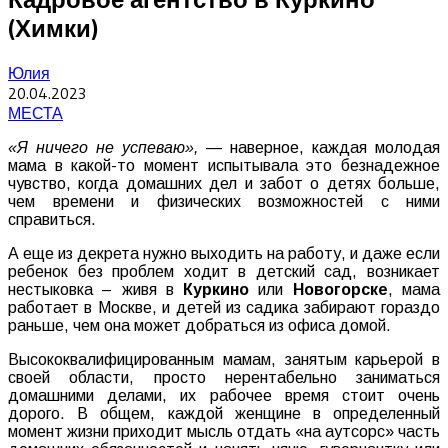
(Химки)
Юлия
20.04.2023
МЕСТА
«Я ничего не успеваю»,
— наверное, каждая молодая
мама в какой-то момент испытывала это безнадежное
чувство, когда домашних дел и забот о детях больше,
чем времени и физических возможностей с ними
справиться.
А еще из декрета нужно выходить на работу, и даже если
ребенок без проблем ходит в детский сад, возникает
нестыковка – живя в
Куркино
или
Новогорске
, мама
работает в Москве, и детей из садика забирают гораздо
раньше, чем она может добраться из офиса домой.
Высококвалифицированным мамам, занятым карьерой в
своей области, просто нерентабельно заниматься
домашними делами, их рабочее время стоит очень
дорого. В общем, каждой женщине в определенный
момент жизни приходит мысль отдать «на аутсорс» часть