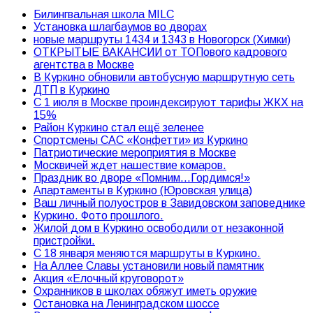
Билингвальная школа MILC
Установка шлагбаумов во дворах
новые маршруты 1434 и 1343 в Новогорск (Химки)
ОТКРЫТЫЕ ВАКАНСИИ от ТОПового кадрового
агентства в Москве
В Куркино обновили автобусную маршрутную сеть
ДТП в Куркино
С 1 июля в Москве проиндексируют тарифы ЖКХ на
15%
Район Куркино стал ещё зеленее
Спортсмены САС «Конфетти» из Куркино
Патриотические мероприятия в Москве
Москвичей ждет нашествие комаров.
Праздник во дворе «Помним…Гордимся!»
Апартаменты в Куркино (Юровская улица)
Ваш личный полуостров в Завидовском заповеднике
Куркино. Фото прошлого.
Жилой дом в Куркино освободили от незаконной
пристройки.
С 18 января меняются маршруты в Куркино.
На Аллее Славы установили новый памятник
Акция «Елочный круговорот»
Охранников в школах обяжут иметь оружие
Остановка на Ленинградском шоссе