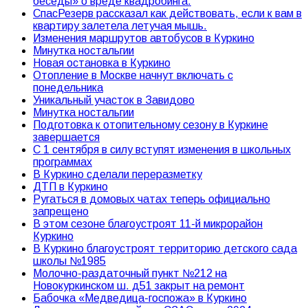
беседы» о вреде квадробинга.
СпасРезерв рассказал как действовать, если к вам в
квартиру залетела летучая мышь.
Изменения маршрутов автобусов в Куркино
Минутка ностальгии
Новая остановка в Куркино
Отопление в Москве начнут включать с
понедельника
Уникальный участок в Завидово
Минутка ностальгии
Подготовка к отопительному сезону в Куркине
завершается
С 1 сентября в силу вступят изменения в школьных
программах
В Куркино сделали переразметку
ДТП в Куркино
Ругаться в домовых чатах теперь официально
запрещено
В этом сезоне благоустроят 11-й микрорайон
Куркино
В Куркино благоустроят территорию детского сада
школы №1985
Молочно-раздаточный пункт №212 на
Новокуркинском ш. д51 закрыт на ремонт
Бабочка «Медведица-госпожа» в Куркино