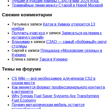
Лучшие и худшие районы СЗАО в мае 2024 года.
Трамвайные линии между Старой и Новой Москвой
Свежие комментарии
Татьяна
к записи
Каток в Химках откроется 13
ноября
Получить куар код
к записи
Записаться на прием к
нотариусу онлайн
Владимир
к записи
СЗАО — самый «бобриный» округ
столицы
Сергей
к записи
Площадка «Московские сезоны» в
Куркино
Елена
к записи
Такси в Куркино
Темы на форуме
CS Wiki — всё необходимое для игроков CS2 в
одном месте
Как меняется формат профессионального контента
в интернете
Why Syngas Fuel Saver Systems Are Transforming
Fuel Economy
Почему металлическая мебель остается