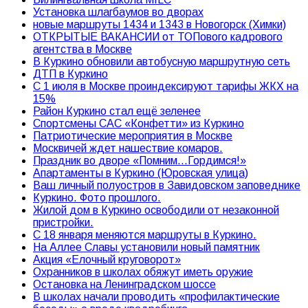
Установка шлагбаумов во дворах
новые маршруты 1434 и 1343 в Новогорск (Химки)
ОТКРЫТЫЕ ВАКАНСИИ от ТОПового кадрового
агентства в Москве
В Куркино обновили автобусную маршрутную сеть
ДТП в Куркино
С 1 июля в Москве проиндексируют тарифы ЖКХ на
15%
Район Куркино стал ещё зеленее
Спортсмены САС «Конфетти» из Куркино
Патриотические мероприятия в Москве
Москвичей ждет нашествие комаров.
Праздник во дворе «Помним…Гордимся!»
Апартаменты в Куркино (Юровская улица)
Ваш личный полуостров в Завидовском заповеднике
Куркино. Фото прошлого.
Жилой дом в Куркино освободили от незаконной
пристройки.
С 18 января меняются маршруты в Куркино.
На Аллее Славы установили новый памятник
Акция «Елочный круговорот»
Охранников в школах обяжут иметь оружие
Остановка на Ленинградском шоссе
В школах начали проводить «профилактические