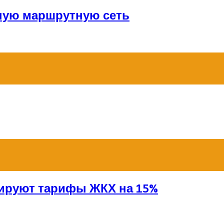
ную маршрутную сеть
сируют тарифы ЖКХ на 15%