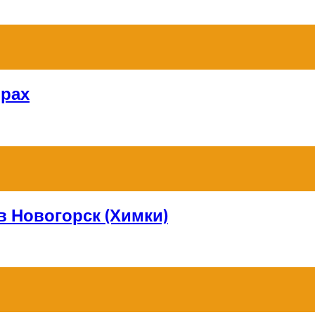
орах
в Новогорск (Химки)