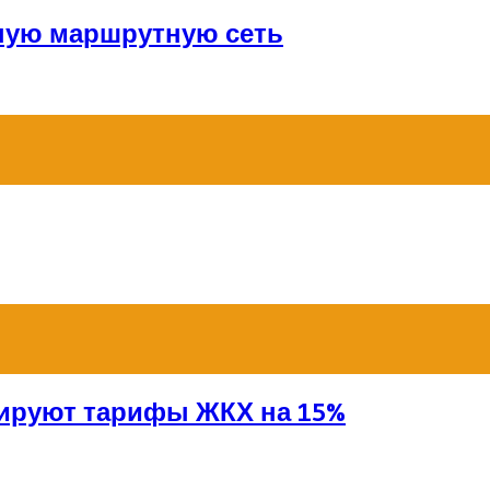
ную маршрутную сеть
сируют тарифы ЖКХ на 15%