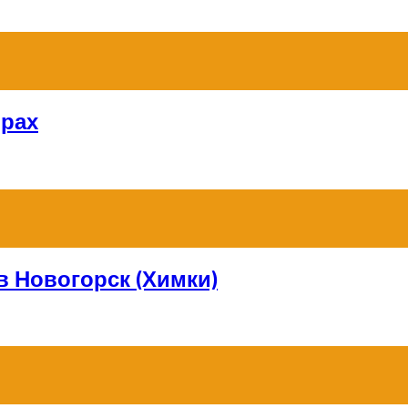
орах
в Новогорск (Химки)