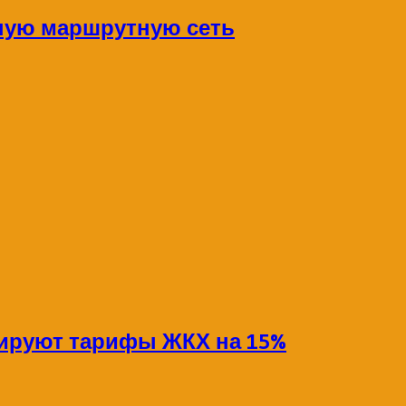
ную маршрутную сеть
сируют тарифы ЖКХ на 15%