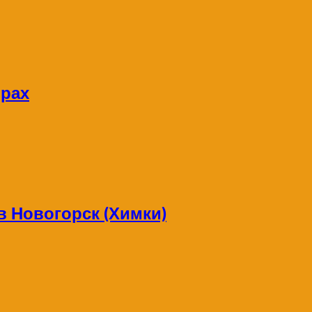
орах
в Новогорск (Химки)