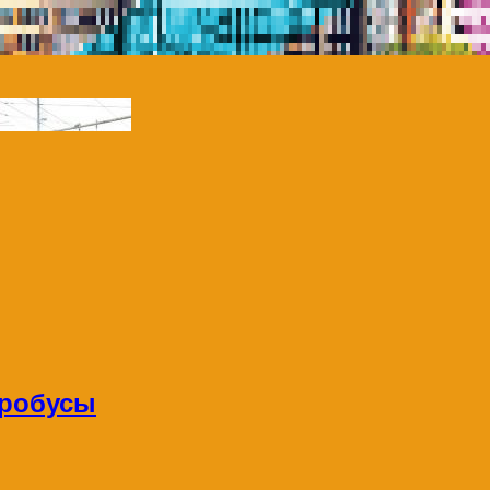
тробусы