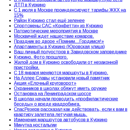
ДТП в Куркино
С 1 июля в Москве проиндексируют тарифы ЖКХ на
15%
Район Куркино стал ещё зеленее
Спортсмены САС «Конфетти» из Куркино
Патриотические мероприятия в Москве
Москвичей ждет нашествие комаров.
Праздник во дворе «Помним…Гордимся!»
Апартаменты в Куркино (Юровская улица)
Ваш личный полуостров в Завидовском заповеднике
Куркино. Фото прошлого.
Жилой дом в Куркино освободили от незаконной
пристройки.
С 18 января меняются маршруты в Куркино.
На Аллее Славы установили новый памятник
Акция «Елочный круговорот»
Охранников в школах обяжут иметь оружие
Остановка на Ленинградском шоссе
В школах начали проводить «профилактические
беседы» о вреде квадробинга.
СпасРезерв рассказал как действовать, если к вам в
квартиру залетела летучая мышь.
Изменения маршрутов автобусов в Куркино
Минутка ностальгии