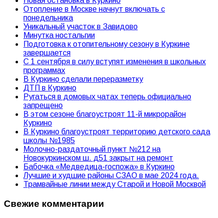
Новая остановка в Куркино
Отопление в Москве начнут включать с
понедельника
Уникальный участок в Завидово
Минутка ностальгии
Подготовка к отопительному сезону в Куркине
завершается
С 1 сентября в силу вступят изменения в школьных
программах
В Куркино сделали переразметку
ДТП в Куркино
Ругаться в домовых чатах теперь официально
запрещено
В этом сезоне благоустроят 11-й микрорайон
Куркино
В Куркино благоустроят территорию детского сада
школы №1985
Молочно-раздаточный пункт №212 на
Новокуркинском ш. д51 закрыт на ремонт
Бабочка «Медведица-госпожа» в Куркино
Лучшие и худшие районы СЗАО в мае 2024 года.
Трамвайные линии между Старой и Новой Москвой
Свежие комментарии