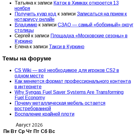
Татьяна
к записи
Каток в Химках откроется 13
ноября
Получить куар код
к записи
Записаться на прием к
нотариусу онлайн
Владимир
к записи
СЗАО — самый «бобриный» округ
столицы
Сергей
к записи
Площадка «Московские сезоны» в
Куркино
Елена
к записи
Такси в Куркино
Темы на форуме
CS Wiki — всё необходимое для игроков CS2 в
одном месте
Как меняется формат профессионального контента
в интернете
Why Syngas Fuel Saver Systems Are Transforming
Fuel Economy
Почему металлическая мебель остается
востребованной
Воспаление крайней плоти
Август 2026
Пн
Вт
Ср
Чт
Пт
Сб
Вс