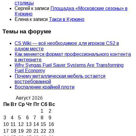
столицы
Сергей
к записи
Площадка «Московские сезоны» в
Куркино
Елена
к записи
Такси в Куркино
Темы на форуме
CS Wiki — всё необходимое для игроков CS2 в
одном месте
Как меняется формат профессионального контента
в интернете
Why Syngas Fuel Saver Systems Are Transforming
Fuel Economy
Почему металлическая мебель остается
востребованной
Воспаление крайней плоти
Август 2026
Пн
Вт
Ср
Чт
Пт
Сб
Вс
1
2
3
4
5
6
7
8
9
10
11
12
13
14
15
16
17
18
19
20
21
22
23