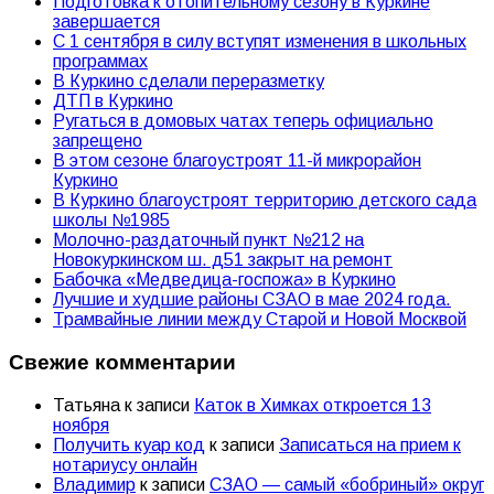
Подготовка к отопительному сезону в Куркине
завершается
С 1 сентября в силу вступят изменения в школьных
программах
В Куркино сделали переразметку
ДТП в Куркино
Ругаться в домовых чатах теперь официально
запрещено
В этом сезоне благоустроят 11-й микрорайон
Куркино
В Куркино благоустроят территорию детского сада
школы №1985
Молочно-раздаточный пункт №212 на
Новокуркинском ш. д51 закрыт на ремонт
Бабочка «Медведица-госпожа» в Куркино
Лучшие и худшие районы СЗАО в мае 2024 года.
Трамвайные линии между Старой и Новой Москвой
Свежие комментарии
Татьяна
к записи
Каток в Химках откроется 13
ноября
Получить куар код
к записи
Записаться на прием к
нотариусу онлайн
Владимир
к записи
СЗАО — самый «бобриный» округ