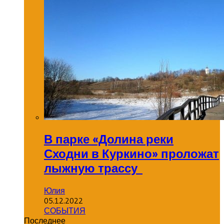
В парке «Долина реки
Сходни в Куркино» проложат
лыжную трассу
Юлия
05.12.2022
СОБЫТИЯ
Последнее