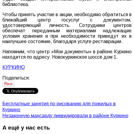
библиотека
.
Чтобы
принять
участие
в
акции
,
необходимо
обратиться
в
ближайший
центр
госуслуг
с
документом
,
удостоверяющий
личность
.
Сотрудники
центров
обеспечат
переданным
материалами
надлежащие
условия
хранения
и
при
необходимости
приведут
их
в
наилучшее
состояние
,
благодаря
услуге
реставрации
.
Напомним
, что
центр
«
Мои
документы
»
в
районе
Куркино
находится
по
адресу
:
Новокуркинское
шоссе дом 1.
КУРКИНО
Поделиться:
Бесплатные занятия по рисованию для пожилых в
Куркино
Незаконную мансарду ликвидировали в районе Куркино
А ещё у нас есть