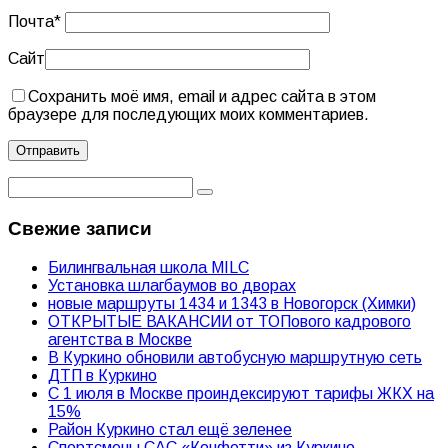
Почта
*
Сайт
Сохранить моё имя, email и адрес сайта в этом
браузере для последующих моих комментариев.
Свежие записи
Билингвальная школа MILC
Установка шлагбаумов во дворах
новые маршруты 1434 и 1343 в Новогорск (Химки)
ОТКРЫТЫЕ ВАКАНСИИ от ТОПового кадрового
агентства в Москве
В Куркино обновили автобусную маршрутную сеть
ДТП в Куркино
С 1 июля в Москве проиндексируют тарифы ЖКХ на
15%
Район Куркино стал ещё зеленее
Спортсмены САС «Конфетти» из Куркино