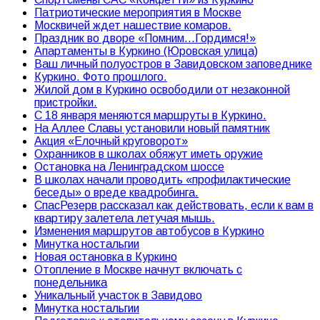
Патриотические мероприятия в Москве
Москвичей ждет нашествие комаров.
Праздник во дворе «Помним…Гордимся!»
Апартаменты в Куркино (Юровская улица)
Ваш личный полуостров в Завидовском заповеднике
Куркино. Фото прошлого.
Жилой дом в Куркино освободили от незаконной
пристройки.
С 18 января меняются маршруты в Куркино.
На Аллее Славы установили новый памятник
Акция «Елочный круговорот»
Охранников в школах обяжут иметь оружие
Остановка на Ленинградском шоссе
В школах начали проводить «профилактические
беседы» о вреде квадробинга.
СпасРезерв рассказал как действовать, если к вам в
квартиру залетела летучая мышь.
Изменения маршрутов автобусов в Куркино
Минутка ностальгии
Новая остановка в Куркино
Отопление в Москве начнут включать с
понедельника
Уникальный участок в Завидово
Минутка ностальгии