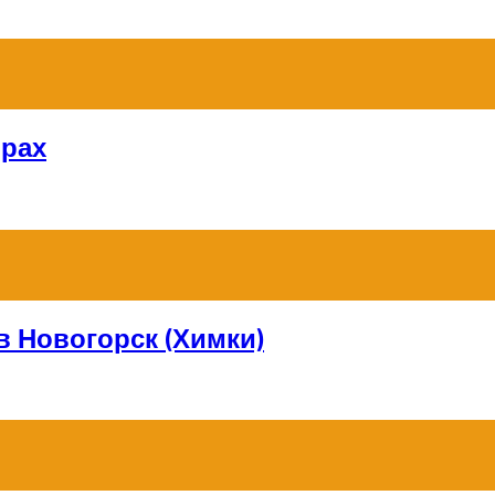
орах
в Новогорск (Химки)