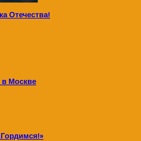
а Отечества!
 в Москве
Гордимся!»