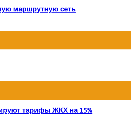
ную маршрутную сеть
сируют тарифы ЖКХ на 15%