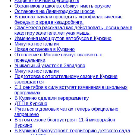
Акция «Елочный круговорот»
Охранников в школах обяжут иметь оружие
Остановка на Ленинградском шоссе
В школах начали проводить «профилактические
беседы» о вреде квадробинга.
СпасРезерв рассказал как действовать, если к вам в
квартиру залетела летучая мышь.
Изменения маршрутов автобусов в Куркино
Минутка ностальгии
Новая остановка в Куркино
Отопление в Москве начнут включать с
понедельника
Уникальный участок в Завидово
Минутка ностальгии
Подготовка к отопительному сезону в Куркине
завершается
С 1 сентября в силу вступят изменения в школьных
программах
В Куркино сделали переразметку
ДТП в Куркино
Ругаться в домовых чатах теперь официально
запрещено
В этом сезоне благоустроят 11-й микрорайон
Куркино
В Куркино благоустроят территорию детского сада