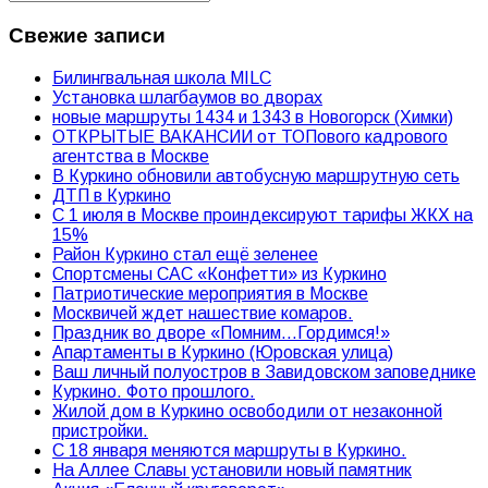
Свежие записи
Билингвальная школа MILC
Установка шлагбаумов во дворах
новые маршруты 1434 и 1343 в Новогорск (Химки)
ОТКРЫТЫЕ ВАКАНСИИ от ТОПового кадрового
агентства в Москве
В Куркино обновили автобусную маршрутную сеть
ДТП в Куркино
С 1 июля в Москве проиндексируют тарифы ЖКХ на
15%
Район Куркино стал ещё зеленее
Спортсмены САС «Конфетти» из Куркино
Патриотические мероприятия в Москве
Москвичей ждет нашествие комаров.
Праздник во дворе «Помним…Гордимся!»
Апартаменты в Куркино (Юровская улица)
Ваш личный полуостров в Завидовском заповеднике
Куркино. Фото прошлого.
Жилой дом в Куркино освободили от незаконной
пристройки.
С 18 января меняются маршруты в Куркино.
На Аллее Славы установили новый памятник