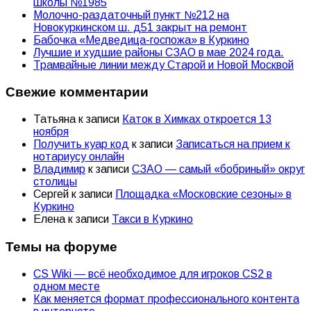
школы №1985
Молочно-раздаточный пункт №212 на
Новокуркинском ш. д51 закрыт на ремонт
Бабочка «Медведица-госпожа» в Куркино
Лучшие и худшие районы СЗАО в мае 2024 года.
Трамвайные линии между Старой и Новой Москвой
Свежие комментарии
Татьяна
к записи
Каток в Химках откроется 13
ноября
Получить куар код
к записи
Записаться на прием к
нотариусу онлайн
Владимир
к записи
СЗАО — самый «бобриный» округ
столицы
Сергей
к записи
Площадка «Московские сезоны» в
Куркино
Елена
к записи
Такси в Куркино
Темы на форуме
CS Wiki — всё необходимое для игроков CS2 в
одном месте
Как меняется формат профессионального контента