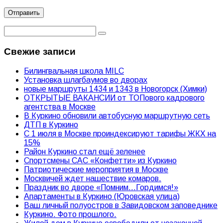
Свежие записи
Билингвальная школа MILC
Установка шлагбаумов во дворах
новые маршруты 1434 и 1343 в Новогорск (Химки)
ОТКРЫТЫЕ ВАКАНСИИ от ТОПового кадрового
агентства в Москве
В Куркино обновили автобусную маршрутную сеть
ДТП в Куркино
С 1 июля в Москве проиндексируют тарифы ЖКХ на
15%
Район Куркино стал ещё зеленее
Спортсмены САС «Конфетти» из Куркино
Патриотические мероприятия в Москве
Москвичей ждет нашествие комаров.
Праздник во дворе «Помним…Гордимся!»
Апартаменты в Куркино (Юровская улица)
Ваш личный полуостров в Завидовском заповеднике
Куркино. Фото прошлого.