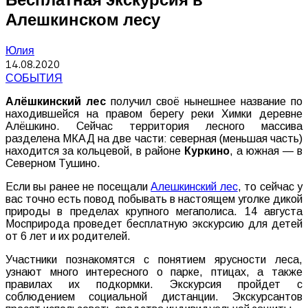
Алешкинском лесу
Юлия
14.08.2020
СОБЫТИЯ
Алёшкинский лес
получил своё нынешнее название по
находившейся на правом берегу реки Химки деревне
Алёшкино. Сейчас территория лесного массива
разделена МКАД на две части: северная (меньшая часть)
находится за кольцевой, в районе
Куркино
, а южная — в
Северном Тушино.
Если вы ранее не посещали
Алешкинский лес
, то сейчас у
вас точно есть повод побывать в настоящем уголке дикой
природы в пределах крупного мегаполиса. 14 августа
Мосприрода проведет бесплатную экскурсию для детей
от 6 лет и их родителей.
Участники познакомятся с понятием ярусности леса,
узнают много интересного о парке, птицах, а также
правилах их подкормки. Экскурсия пройдет с
соблюдением социальной дистанции. Экскурсантов