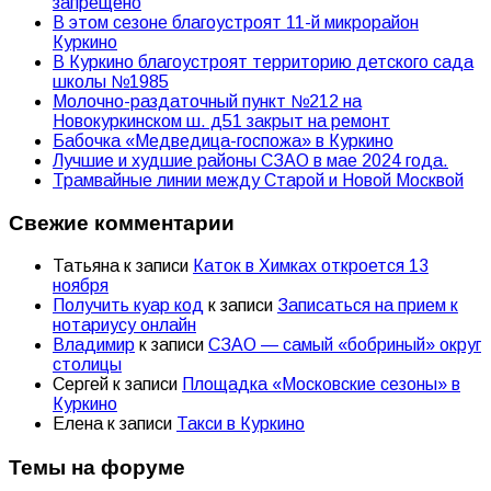
запрещено
В этом сезоне благоустроят 11-й микрорайон
Куркино
В Куркино благоустроят территорию детского сада
школы №1985
Молочно-раздаточный пункт №212 на
Новокуркинском ш. д51 закрыт на ремонт
Бабочка «Медведица-госпожа» в Куркино
Лучшие и худшие районы СЗАО в мае 2024 года.
Трамвайные линии между Старой и Новой Москвой
Свежие комментарии
Татьяна
к записи
Каток в Химках откроется 13
ноября
Получить куар код
к записи
Записаться на прием к
нотариусу онлайн
Владимир
к записи
СЗАО — самый «бобриный» округ
столицы
Сергей
к записи
Площадка «Московские сезоны» в
Куркино
Елена
к записи
Такси в Куркино
Темы на форуме