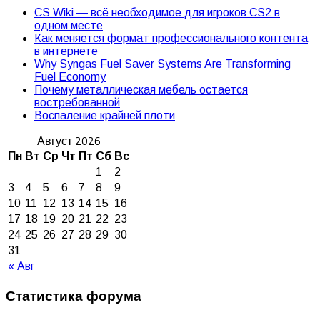
CS Wiki — всё необходимое для игроков CS2 в
одном месте
Как меняется формат профессионального контента
в интернете
Why Syngas Fuel Saver Systems Are Transforming
Fuel Economy
Почему металлическая мебель остается
востребованной
Воспаление крайней плоти
Август 2026
Пн
Вт
Ср
Чт
Пт
Сб
Вс
1
2
3
4
5
6
7
8
9
10
11
12
13
14
15
16
17
18
19
20
21
22
23
24
25
26
27
28
29
30
31
« Авг
Статистика форума