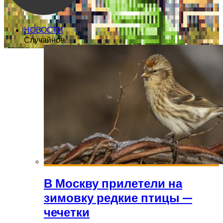
НОВОСТИ
Случайное
В Москву прилетели на
зимовку редкие птицы —
чечетки