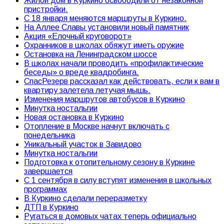
Жилой дом в Куркино освободили от незаконной
пристройки.
С 18 января меняются маршруты в Куркино.
На Аллее Славы установили новый памятник
Акция «Елочный круговорот»
Охранников в школах обяжут иметь оружие
Остановка на Ленинградском шоссе
В школах начали проводить «профилактические
беседы» о вреде квадробинга.
СпасРезерв рассказал как действовать, если к вам в
квартиру залетела летучая мышь.
Изменения маршрутов автобусов в Куркино
Минутка ностальгии
Новая остановка в Куркино
Отопление в Москве начнут включать с
понедельника
Уникальный участок в Завидово
Минутка ностальгии
Подготовка к отопительному сезону в Куркине
завершается
С 1 сентября в силу вступят изменения в школьных
программах
В Куркино сделали переразметку
ДТП в Куркино
Ругаться в домовых чатах теперь официально