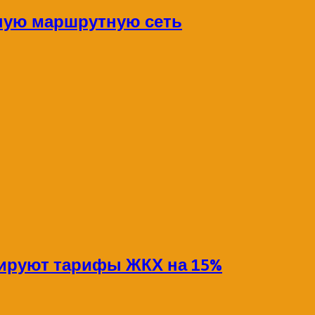
ную маршрутную сеть
сируют тарифы ЖКХ на 15%