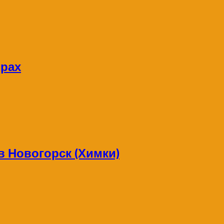
орах
в Новогорск (Химки)