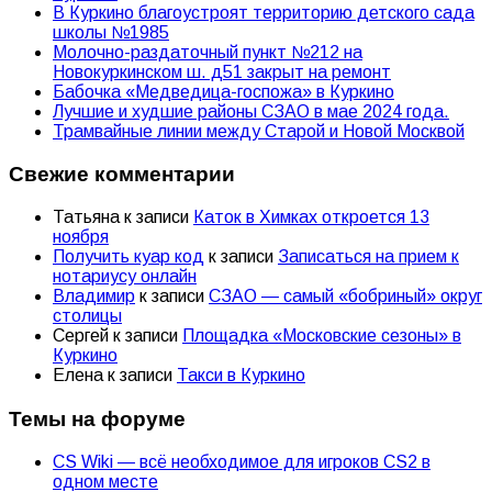
В Куркино благоустроят территорию детского сада
школы №1985
Молочно-раздаточный пункт №212 на
Новокуркинском ш. д51 закрыт на ремонт
Бабочка «Медведица-госпожа» в Куркино
Лучшие и худшие районы СЗАО в мае 2024 года.
Трамвайные линии между Старой и Новой Москвой
Свежие комментарии
Татьяна
к записи
Каток в Химках откроется 13
ноября
Получить куар код
к записи
Записаться на прием к
нотариусу онлайн
Владимир
к записи
СЗАО — самый «бобриный» округ
столицы
Сергей
к записи
Площадка «Московские сезоны» в
Куркино
Елена
к записи
Такси в Куркино
Темы на форуме
CS Wiki — всё необходимое для игроков CS2 в
одном месте