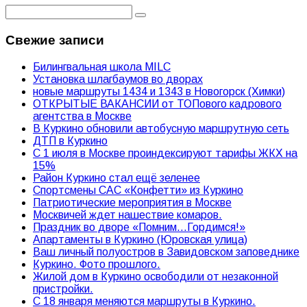
Свежие записи
Билингвальная школа MILC
Установка шлагбаумов во дворах
новые маршруты 1434 и 1343 в Новогорск (Химки)
ОТКРЫТЫЕ ВАКАНСИИ от ТОПового кадрового
агентства в Москве
В Куркино обновили автобусную маршрутную сеть
ДТП в Куркино
С 1 июля в Москве проиндексируют тарифы ЖКХ на
15%
Район Куркино стал ещё зеленее
Спортсмены САС «Конфетти» из Куркино
Патриотические мероприятия в Москве
Москвичей ждет нашествие комаров.
Праздник во дворе «Помним…Гордимся!»
Апартаменты в Куркино (Юровская улица)
Ваш личный полуостров в Завидовском заповеднике
Куркино. Фото прошлого.
Жилой дом в Куркино освободили от незаконной
пристройки.
С 18 января меняются маршруты в Куркино.