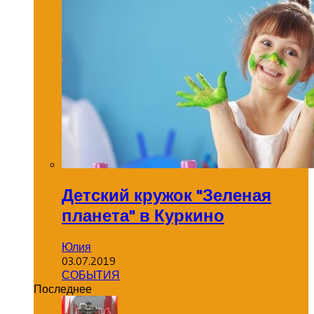
Детский кружок "Зеленая
планета" в Куркино
Юлия
03.07.2019
СОБЫТИЯ
Последнее