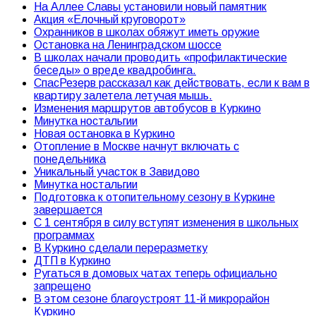
На Аллее Славы установили новый памятник
Акция «Елочный круговорот»
Охранников в школах обяжут иметь оружие
Остановка на Ленинградском шоссе
В школах начали проводить «профилактические
беседы» о вреде квадробинга.
СпасРезерв рассказал как действовать, если к вам в
квартиру залетела летучая мышь.
Изменения маршрутов автобусов в Куркино
Минутка ностальгии
Новая остановка в Куркино
Отопление в Москве начнут включать с
понедельника
Уникальный участок в Завидово
Минутка ностальгии
Подготовка к отопительному сезону в Куркине
завершается
С 1 сентября в силу вступят изменения в школьных
программах
В Куркино сделали переразметку
ДТП в Куркино
Ругаться в домовых чатах теперь официально
запрещено
В этом сезоне благоустроят 11-й микрорайон
Куркино