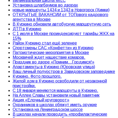
Билингвальная школа MILC
Установка шлагбаумов во дворах
новые маршруты 1434 и 1343 в Новогорск (Химки)
ОТКРЫТЫЕ ВАКАНСИИ от ТОПового кадрового
агентства в Москве
В Куркино обновили автобусную маршрутную сеть
ДТП в Куркино
С 1 июля в Москве проиндексируют тарифы ЖКХ на
15%
Район Куркино стал ещё зеленее
Спортсмены САС «Конфетти» из Куркино
Патриотические мероприятия в Москве
Москвичей ждет нашествие комаров.
Праздник во дворе «Помним…Гордимся!»
Апартаменты в Куркино (Юровская улица)
Ваш личный полуостров в Завидовском заповеднике
Куркино. Фото прошлого.
Жилой дом в Куркино освободили от незаконной
пристройки.
С 18 января меняются маршруты в Куркино.
На Аллее Славы установили новый памятник
Акция «Елочный круговорот»
Охранников в школах обяжут иметь оружие
Остановка на Ленинградском шоссе
В школах начали проводить «профилактические