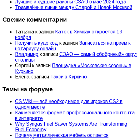
Лучшие и худшие районы СЗАО в мае 2024 года.
Трамвайные линии между Старой и Новой Москвой
Свежие комментарии
Татьяна
к записи
Каток в Химках откроется 13
ноября
Получить куар код
к записи
Записаться на прием к
нотариусу онлайн
Владимир
к записи
СЗАО — самый «бобриный» округ
столицы
Сергей
к записи
Площадка «Московские сезоны» в
Куркино
Елена
к записи
Такси в Куркино
Темы на форуме
CS Wiki — всё необходимое для игроков CS2 в
одном месте
Как меняется формат профессионального контента
в интернете
Why Syngas Fuel Saver Systems Are Transforming
Fuel Economy
Почему металлическая мебель остается