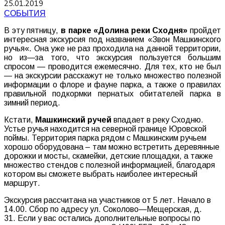
25.01.2019
СОБЫТИЯ
В
эту
пятницу
,
в
парке
«
Долина
реки
Сходня
»
пройдет
интересная
экскурсия
под
названием
«
Звон
Машкинского
ручья
«.
Она
уже
не
раз
проходила
на
данной
территории
,
но
из
—
за
того
,
что
экскурсия
пользуется
большим
спросом
—
проводится
ежемесячно
.
Для
тех
,
кто
не
был
—
на
экскурсии
расскажут
не
только
множество
полезной
информации
о
флоре
и
фауне
парка
,
а
также
о
правилах
правильной
подкормки
пернатых
обитателей
парка
в
зимний
период
.
Кстати
,
Машкинский
ручей
впадает
в
реку
Сходню
.
Устье
ручья
находится
на
северной
границе
Юровской
поймы
.
Территория
парка
рядом
с
Машкинским
ручьем
хорошо
оборудована
–
там
можно
встретить
деревянные
дорожки
и
мосты
,
скамейки
,
детские
площадки
,
а
также
множество
стендов
с
полезной
информацией
,
благодаря
котором
вы
сможете
выбрать
наиболее
интересный
маршрут
.
Экскурсия
рассчитана
на
участников
от
5
лет
.
Начало
в
14
.
00
.
Сбор
по
адресу
ул
.
Соколово
—
Мещерская
,
д
.
31
.
Если
у
вас
остались
дополнительные
вопросы
по