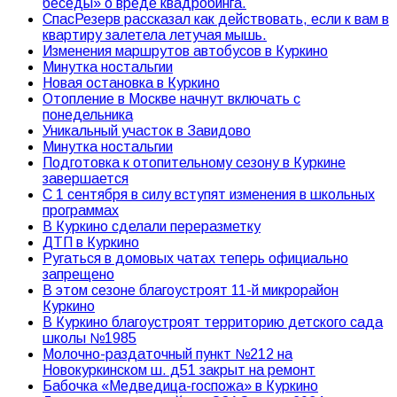
беседы» о вреде квадробинга.
СпасРезерв рассказал как действовать, если к вам в
квартиру залетела летучая мышь.
Изменения маршрутов автобусов в Куркино
Минутка ностальгии
Новая остановка в Куркино
Отопление в Москве начнут включать с
понедельника
Уникальный участок в Завидово
Минутка ностальгии
Подготовка к отопительному сезону в Куркине
завершается
С 1 сентября в силу вступят изменения в школьных
программах
В Куркино сделали переразметку
ДТП в Куркино
Ругаться в домовых чатах теперь официально
запрещено
В этом сезоне благоустроят 11-й микрорайон
Куркино
В Куркино благоустроят территорию детского сада
школы №1985
Молочно-раздаточный пункт №212 на
Новокуркинском ш. д51 закрыт на ремонт
Бабочка «Медведица-госпожа» в Куркино