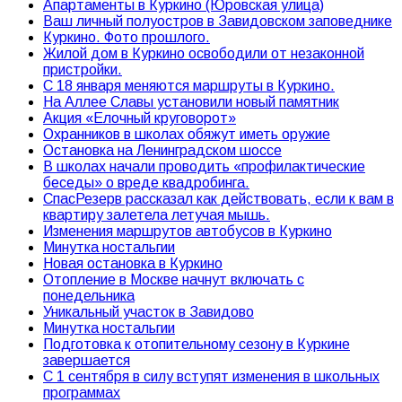
Апартаменты в Куркино (Юровская улица)
Ваш личный полуостров в Завидовском заповеднике
Куркино. Фото прошлого.
Жилой дом в Куркино освободили от незаконной
пристройки.
С 18 января меняются маршруты в Куркино.
На Аллее Славы установили новый памятник
Акция «Елочный круговорот»
Охранников в школах обяжут иметь оружие
Остановка на Ленинградском шоссе
В школах начали проводить «профилактические
беседы» о вреде квадробинга.
СпасРезерв рассказал как действовать, если к вам в
квартиру залетела летучая мышь.
Изменения маршрутов автобусов в Куркино
Минутка ностальгии
Новая остановка в Куркино
Отопление в Москве начнут включать с
понедельника
Уникальный участок в Завидово
Минутка ностальгии
Подготовка к отопительному сезону в Куркине
завершается
С 1 сентября в силу вступят изменения в школьных
программах