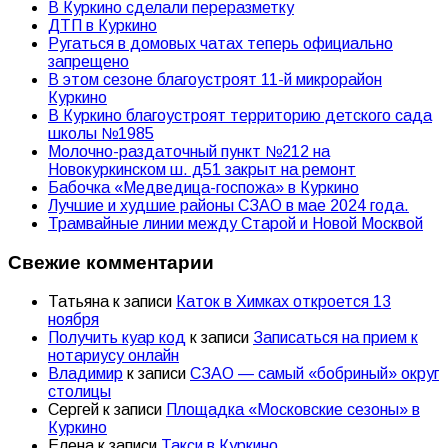
В Куркино сделали переразметку
ДТП в Куркино
Ругаться в домовых чатах теперь официально
запрещено
В этом сезоне благоустроят 11-й микрорайон
Куркино
В Куркино благоустроят территорию детского сада
школы №1985
Молочно-раздаточный пункт №212 на
Новокуркинском ш. д51 закрыт на ремонт
Бабочка «Медведица-госпожа» в Куркино
Лучшие и худшие районы СЗАО в мае 2024 года.
Трамвайные линии между Старой и Новой Москвой
Свежие комментарии
Татьяна
к записи
Каток в Химках откроется 13
ноября
Получить куар код
к записи
Записаться на прием к
нотариусу онлайн
Владимир
к записи
СЗАО — самый «бобриный» округ
столицы
Сергей
к записи
Площадка «Московские сезоны» в
Куркино
Елена
к записи
Такси в Куркино