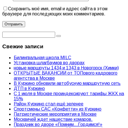
Сохранить моё имя, email и адрес сайта в этом
браузере для последующих моих комментариев.
Свежие записи
Билингвальная школа MILC
Установка шлагбаумов во дворах
новые маршруты 1434 и 1343 в Новогорск (Химки)
ОТКРЫТЫЕ ВАКАНСИИ от ТОПового кадрового
агентства в Москве
В Куркино обновили автобусную маршрутную сеть
ДТП в Куркино
С 1 июля в Москве проиндексируют тарифы ЖКХ на
15%
Район Куркино стал ещё зеленее
Спортсмены САС «Конфетти» из Куркино
Патриотические мероприятия в Москве
Москвичей ждет нашествие комаров.
Праздник во дворе «Помним…Гордимся!»