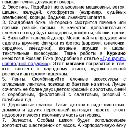
помощи техник декупаж и пэчворк.
2. Экостиль. Подойдёт использование мешковины, веток,
шишек, желудей, сухофруктов (например, сушёных
апельсинов), корицы, бадьяна, льняного шпагата.
3. Съедобная ёлка. Интересно смотрится печенье или
пряники разной формы. В качестве дополнительных
элементов подойдут мандарины, конфеты, яблоки, орехи.
4. Вязаный и тканевый декор. Можно найти в продаже или
сделать вручную фигурки из фетра (варежки, ангелочки,
сердечки, звёздочки), вязаные игрушки и шары,
текстильные аксессуары. Такие работы в
Куркино
имеются в Russian Ёлке (подробнее в статье
«Где купить
новогодние подарки»
). Этот
магазин
понравится и тем,
кто тяготеет к народному стилю, художественной
росписи и авторским поделкам.
5. Ленты. Скомбинируйте ёлочные аксессуары с
атласными лентами, повязав их бантами на ветки. Лучше
сочетать не более двух цветов: красный с золотым, синий
с серебряным, фиолетовый с салатовым, розовый с
голубым и т.д.
6. Деревянные плашки. Такие детали в виде животных,
домиков и других персонажей выглядят просто, стоят
недорого и вносят изюминку в часть антуража.
7. Запчасти. Особым шиком будет использование
золотистых шестерёнок от часов. А корпоративную ёлку