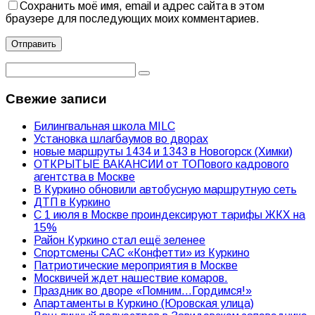
Сохранить моё имя, email и адрес сайта в этом
браузере для последующих моих комментариев.
Свежие записи
Билингвальная школа MILC
Установка шлагбаумов во дворах
новые маршруты 1434 и 1343 в Новогорск (Химки)
ОТКРЫТЫЕ ВАКАНСИИ от ТОПового кадрового
агентства в Москве
В Куркино обновили автобусную маршрутную сеть
ДТП в Куркино
С 1 июля в Москве проиндексируют тарифы ЖКХ на
15%
Район Куркино стал ещё зеленее
Спортсмены САС «Конфетти» из Куркино
Патриотические мероприятия в Москве
Москвичей ждет нашествие комаров.
Праздник во дворе «Помним…Гордимся!»
Апартаменты в Куркино (Юровская улица)