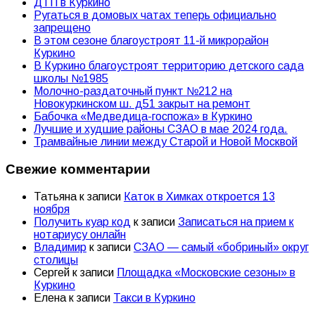
ДТП в Куркино
Ругаться в домовых чатах теперь официально
запрещено
В этом сезоне благоустроят 11-й микрорайон
Куркино
В Куркино благоустроят территорию детского сада
школы №1985
Молочно-раздаточный пункт №212 на
Новокуркинском ш. д51 закрыт на ремонт
Бабочка «Медведица-госпожа» в Куркино
Лучшие и худшие районы СЗАО в мае 2024 года.
Трамвайные линии между Старой и Новой Москвой
Свежие комментарии
Татьяна
к записи
Каток в Химках откроется 13
ноября
Получить куар код
к записи
Записаться на прием к
нотариусу онлайн
Владимир
к записи
СЗАО — самый «бобриный» округ
столицы
Сергей
к записи
Площадка «Московские сезоны» в
Куркино
Елена
к записи
Такси в Куркино