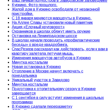
Ваш личный полуостров в Завидовском заповеднике
Куркино. Фото прошлого.
Жилой дом в Куркино освободили от незаконной
пристройки.
С 18 января меняются маршруты в Куркино.
На Аллее Славы установили новый памятник
Акция «Елочный круговорот»
Охранников в школах обяжут иметь оружие
Остановка на Ленинградском шоссе
В школах начали проводить «профилактические
беседы» о вреде квадробинга.
СпасРезерв рассказал как действовать, если к вам в
квартиру залетела летучая мышь.
Изменения маршрутов автобусов в Куркино
Минутка ностальгии
Новая остановка в Куркино
Отопление в Москве начнут включать с
понедельника
Уникальный участок в Завидово
Минутка ностальгии
Подготовка к отопительному сезону в Куркине
завершается
С 1 сентября в силу вступят изменения в школьных
программах
В Куркино сделали переразметку