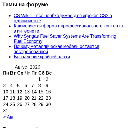
Темы на форуме
CS Wiki — всё необходимое для игроков CS2 в
одном месте
Как меняется формат профессионального контента
в интернете
Why Syngas Fuel Saver Systems Are Transforming
Fuel Economy
Почему металлическая мебель остается
востребованной
Воспаление крайней плоти
Август 2026
Пн
Вт
Ср
Чт
Пт
Сб
Вс
1
2
3
4
5
6
7
8
9
10
11
12
13
14
15
16
17
18
19
20
21
22
23
24
25
26
27
28
29
30
31
« Авг