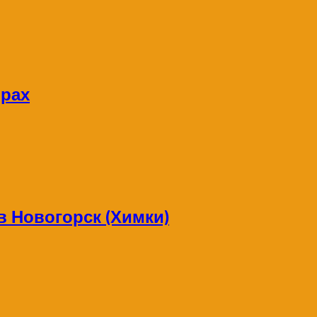
орах
в Новогорск (Химки)