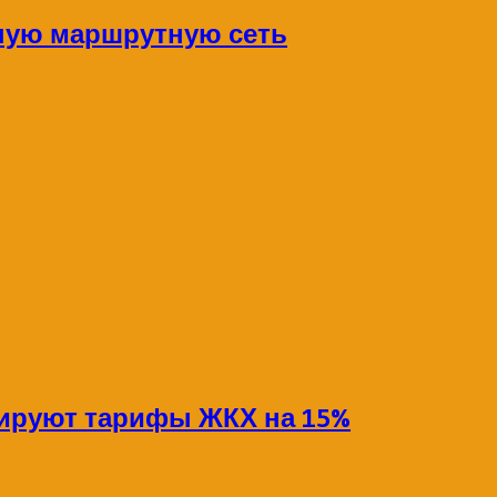
ную маршрутную сеть
сируют тарифы ЖКХ на 15%