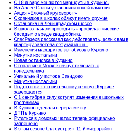
С 18 января меняются маршруты в Куркино.
На Аллее Славы установили новый памятник
Акция «Елочный круговорот»
Охранников в школах обяжут иметь оружие
Остановка на Ленинградском шоссе
В школах начали проводить «профилактические
беседы» о вреде квадробинга.
СпасРезерв рассказал как действовать, если к вам в
квартиру залетела летучая мышь.
Изменения маршрутов автобусов в Куркино
Минутка ностальгии
Новая остановка в Куркино
Отопление в Москве начнут включать с
понедельника
Уникальный участок в Завидово
Минутка ностальгии
Подготовка к отопительному сезону в Куркине
завершается
С 1 сентября в силу вступят изменения в школьных
программах
В Куркино сделали переразметку
ДТП в Куркино
Ругаться в домовых чатах теперь официально
запрещено
В этом сезоне благоустроят 11-й микрорайон