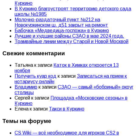
Куркино
В Куркино благоустроят территорию детского сада
школы №1985
Молочно-раздаточный пункт №212 на
Новокуркинском ш. д51 закрыт на ремонт
Бабочка «Медведица-госпожа» в Куркино
Лучшие и худшие районы СЗАО в мае 2024 года.
Трамвайные линии между Старой и Новой Москвой
Свежие комментарии
Татьяна
к записи
Каток в Химках откроется 13
ноября
Получить куар код
к записи
Записаться на прием к
нотариусу онлайн
Владимир
к записи
СЗАО — самый «бобриный» округ
столицы
Сергей
к записи
Площадка «Московские сезоны» в
Куркино
Елена
к записи
Такси в Куркино
Темы на форуме
CS Wiki — всё необходимое для игроков CS2 в