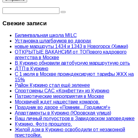
Свежие записи
Билингвальная школа MILC
Установка шлагбаумов во дворах
новые маршруты 1434 и 1343 в Новогорск (Химки)
ОТКРЫТЫЕ ВАКАНСИИ от ТОПового кадрового
агентства в Москве
В Куркино обновили автобусную маршрутную сеть
ДТП в Куркино
С 1 июля в Москве проиндексируют тарифы ЖКХ на
15%
Район Куркино стал ещё зеленее
Спортсмены САС «Конфетти» из Куркино
Патриотические мероприятия в Москве
Москвичей ждет нашествие комаров.
Праздник во дворе «Помним…Гордимся!»
Апартаменты в Куркино (Юровская улица)
Ваш личный полуостров в Завидовском заповеднике
Куркино. Фото прошлого.
Жилой дом в Куркино освободили от незаконной
пристройки.