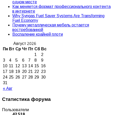
одном месте
Как меняется формат профессионального контента
в интернете
Why Syngas Fuel Saver Systems Are Transforming
Fuel Economy
Почему металлическая мебель остается
востребованной
Воспаление крайней плоти
Август 2026
Пн
Вт
Ср
Чт
Пт
Сб
Вс
1
2
3
4
5
6
7
8
9
10
11
12
13
14
15
16
17
18
19
20
21
22
23
24
25
26
27
28
29
30
31
« Авг
Статистика форума
Пользователи
42 518