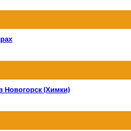
орах
в Новогорск (Химки)