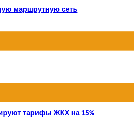
ную маршрутную сеть
сируют тарифы ЖКХ на 15%