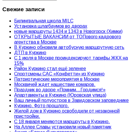
Свежие записи
Билингвальная школа MILC
Установка шлагбаумов во дворах
новые маршруты 1434 и 1343 в Новогорск (Химки)
ОТКРЫТЫЕ ВАКАНСИИ от ТОПового кадрового
агентства в Москве
В Куркино обновили автобусную маршрутную сеть
ДТП в Куркино
С 1 июля в Москве проиндексируют тарифы ЖКХ на
15%
Район Куркино стал ещё зеленее
Спортсмены САС «Конфетти» из Куркино
Патриотические мероприятия в Москве
Москвичей ждет нашествие комаров.
Праздник во дворе «Помним…Гордимся!»
Апартаменты в Куркино (Юровская улица)
Ваш личный полуостров в Завидовском заповеднике
Куркино. Фото прошлого.
Жилой дом в Куркино освободили от незаконной
пристройки.
С 18 января меняются маршруты в Куркино.
На Аллее Славы установили новый памятник