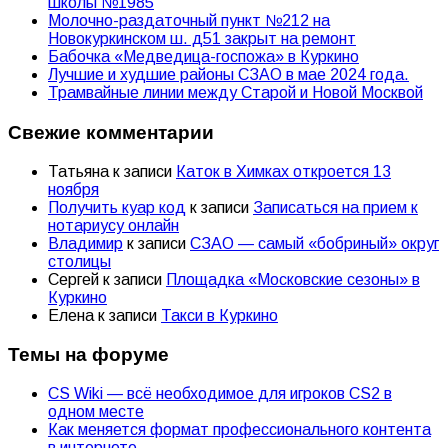
школы №1985
Молочно-раздаточный пункт №212 на
Новокуркинском ш. д51 закрыт на ремонт
Бабочка «Медведица-госпожа» в Куркино
Лучшие и худшие районы СЗАО в мае 2024 года.
Трамвайные линии между Старой и Новой Москвой
Свежие комментарии
Татьяна
к записи
Каток в Химках откроется 13
ноября
Получить куар код
к записи
Записаться на прием к
нотариусу онлайн
Владимир
к записи
СЗАО — самый «бобриный» округ
столицы
Сергей
к записи
Площадка «Московские сезоны» в
Куркино
Елена
к записи
Такси в Куркино
Темы на форуме
CS Wiki — всё необходимое для игроков CS2 в
одном месте
Как меняется формат профессионального контента
в интернете