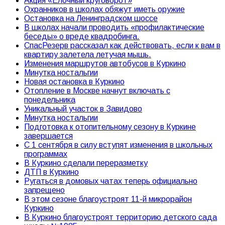
Акция «Елочный круговорот»
Охранников в школах обяжут иметь оружие
Остановка на Ленинградском шоссе
В школах начали проводить «профилактические
беседы» о вреде квадробинга.
СпасРезерв рассказал как действовать, если к вам в
квартиру залетела летучая мышь.
Изменения маршрутов автобусов в Куркино
Минутка ностальгии
Новая остановка в Куркино
Отопление в Москве начнут включать с
понедельника
Уникальный участок в Завидово
Минутка ностальгии
Подготовка к отопительному сезону в Куркине
завершается
С 1 сентября в силу вступят изменения в школьных
программах
В Куркино сделали переразметку
ДТП в Куркино
Ругаться в домовых чатах теперь официально
запрещено
В этом сезоне благоустроят 11-й микрорайон
Куркино
В Куркино благоустроят территорию детского сада